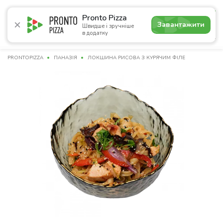
4.8
Pronto Pizza
Завантажити
Швидше і зручніше
в додатку
Акції
Піца
Суші
Сети
Комбо
Напої
Паназі
PRONTOPIZZA
ПАНАЗІЯ
ЛОКШИНА РИСОВА З КУРЯЧИМ ФІЛЕ