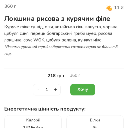
360
г
11
₴
Локшина рисова з курячим філе
Куряче філе су-від, олія, китайська сіль, капуста, морква,
цибуля синя, перець болгарський, гриби муер, рисова
локшина, соус WOK, цибуля зелена, кунжут мікс
*Рекомендований термін зберігання готових страв не більше 3
год.
360
г
218
грн
-
+
Хочу
Енергетична цінність продукту:
Калорії
Білки
147.5
кКал
9
г