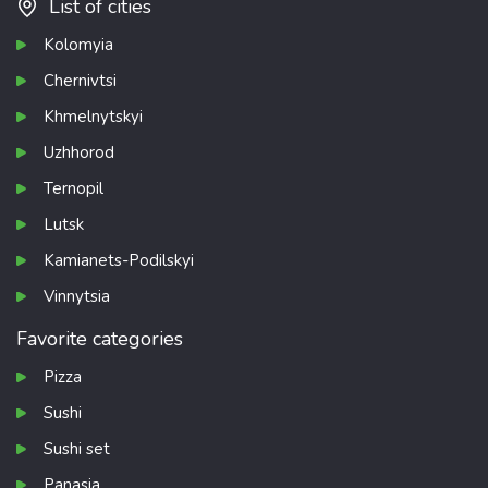
List of cities
Kolomyia
Chernivtsi
Khmelnytskyi
Uzhhorod
Ternopil
Lutsk
Kamianets-Podilskyi
Vinnytsia
Favorite categories
Pizza
Sushi
Sushi set
Panasia