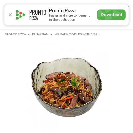
4.9
Pronto Pizza
Download
Faster and more convenient
in the application
Promotions
Pizza
Sushi
Sushi-sets
Combo
Bre
PRONTOPIZZA
PAN-ASIAN
WHEAT NOODLES WITH VEAL