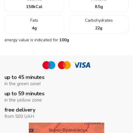
158
kCal
8.5
g
Fats
Carbohydrates
4
g
22
g
energy value is indicated for
100g
up to 45 minutes
in the green zone!
up to 59 minutes
in the yellow zone
free delivery
from 500 UAH