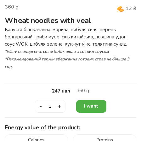
360
g
12
₴
Wheat noodles with veal
Капуста білокачанна, морква, цибуля синя, перець
болгарський, гриби муер, сіль китайська, локшина удон,
соус WOK, цибуля зелена, кунжут мікс, телятина су-від
*Містить алергени:
соєві боби, якщо з соєвим соусом
*Рекомендований термін зберігання готових страв не більше 3
год.
360
g
247
uah
-
+
I want
Energy value of the product:
Calories
Proteins