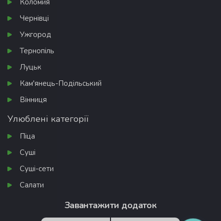
Коломия
Чернівці
Ужгород
Тернопіль
Луцьк
Кам'янець-Подільський
Вінниця
Улюблені категорії
Піца
Суші
Суші-сети
Салати
Завантажити додаток