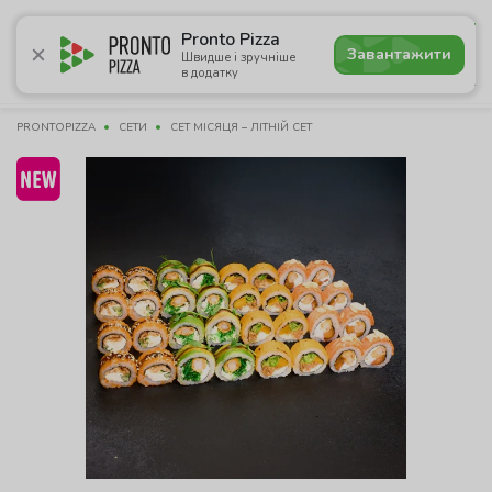
4.7
Pronto Pizza
Завантажити
Швидше і зручніше
в додатку
Акції
Піца
Суші
Сети
Сніданки
Комбо
Нап
PRONTOPIZZA
СЕТИ
СЕТ МІСЯЦЯ – ЛІТНІЙ СЕТ