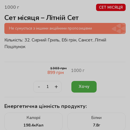
1000
г
СЕТ МІСЯЦЯ
Сет місяця – Літній Сет
Не сумується з іншими акційними пропозиціями
Кількість: 32. Сирний Гриль, Ебі грін, Сансет, Літній
Поцілунок
1303
грн
1000
г
899
грн
-
+
Хочу
Енергетична цінність продукту:
Калорії
Білки
198.4
кКал
7.8
г