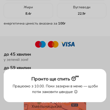
Жири
Вуглеводи
8.4
г
22.9
г
енергетична цінність вказана за
100г
до 45 хвилин
у зеленій зоні!
до 59 хвилин
у жовтій зоні
Пронто ще спить 😴
безкоштовна доставка
Працюємо з 10.00. Поки зазирни в меню — щоби
від 500 грн
потім замовити швидше 😉
Зони доставки