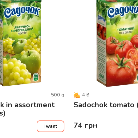
500
g
4
₴
k in assortment
Sadochok tomato (0
s)
74
грн
I want