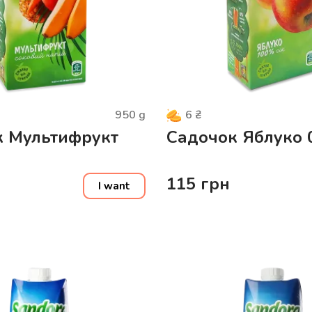
950
g
6
₴
к Мультифрукт
Садочок Яблуко 0
115
грн
I want