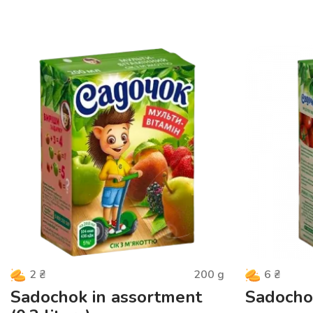
200
g
2
₴
6
₴
Sadochok in assortment
Sadochok