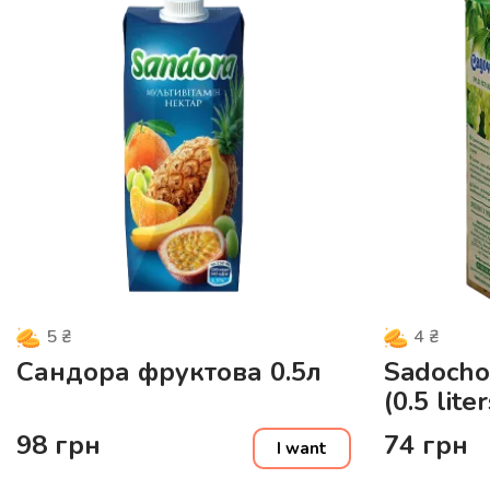
5
₴
4
₴
Сандора фруктова 0.5л
Sadocho
(0.5 liter
98
грн
74
грн
I want