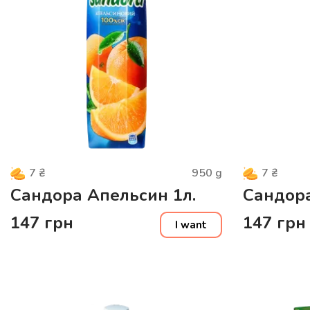
950
g
7
₴
7
₴
Сандора Апельсин 1л.
Сандора
147
грн
147
грн
I want