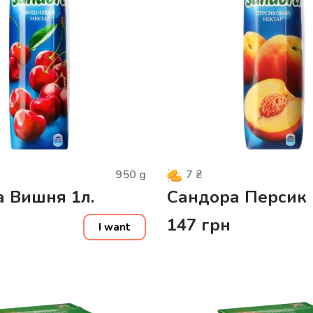
950
g
7
₴
 Вишня 1л.
Сандора Персик 
147
грн
I want