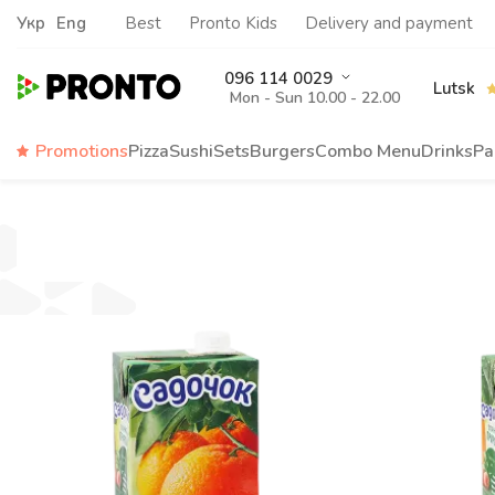
Укр
Eng
Best
Pronto Kids
Delivery and payment
096 114 0029
Lutsk
Mon - Sun 10.00 - 22.00
Promotions
Pizza
Sushi
Sets
Burgers
Сombo Menu
Drinks
Pa