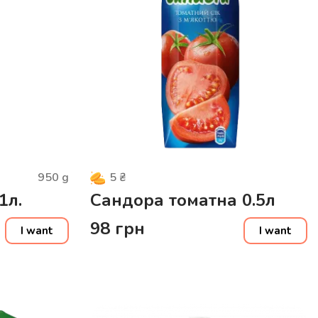
950
g
5
₴
1л.
Сандора томатна 0.5л
98
грн
I want
I want