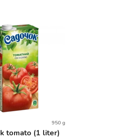
950
g
 tomato (1 liter)