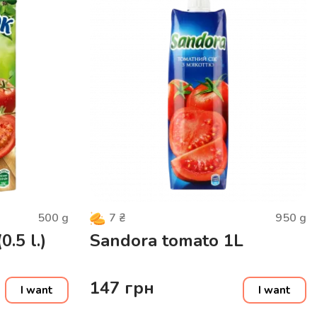
500
g
950
g
7
₴
.5 l.)
Sandora tomato 1L
147
грн
I want
I want