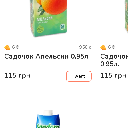
950
g
6
₴
6
₴
Садочок Апельсин 0,95л.
Садочо
0,95л.
115
грн
115
грн
I want