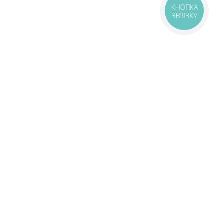
КНОПКА
ЗВ'ЯЗКУ
Gifts that not everyone
about 🎁
Free pizzas and rolls — search in our T
Become your own 🤝🏻
livery
Delivery areas
00 UAH
Download app