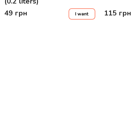
(0.2 liters)
49
грн
115
грн
I want