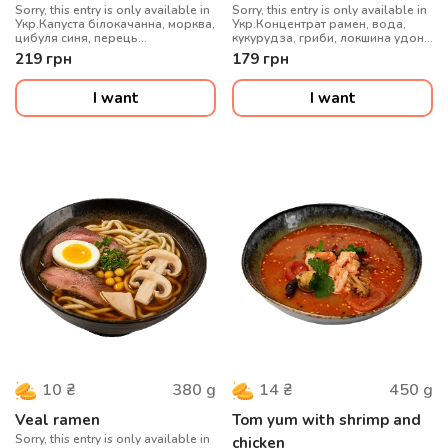
Sorry, this entry is only available in
Sorry, this entry is only available in
Укр.Капуста білокачанна, морква,
Укр.Концентрат рамен, вода,
цибуля синя, перець
кукурудза, гриби, локшина удон,
болгарський, гриби муер, сіль
куряче філе, кунжут, яйце
219
грн
179
грн
китайська, рис варений, соус
перепелине, цибуля зелена
WOK, цибуля зелена, кунжут мікс,
креветки
I want
I want
380
g
450
g
10
₴
14
₴
Veal ramen
Tom yum with shrimp and
Sorry, this entry is only available in
chicken