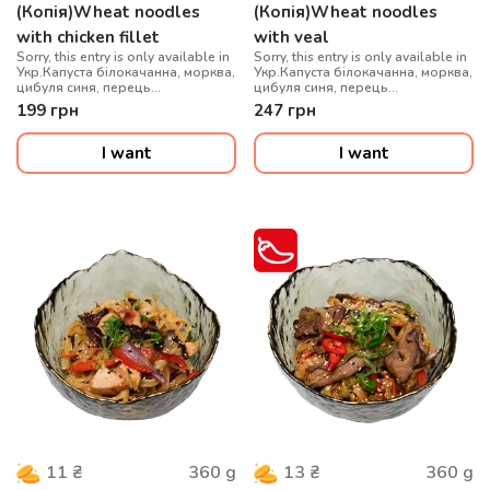
(Копія)Wheat noodles
(Копія)Wheat noodles
with chicken fillet
with veal
Sorry, this entry is only available in
Sorry, this entry is only available in
Укр.Капуста білокачанна, морква,
Укр.Капуста білокачанна, морква,
цибуля синя, перець
цибуля синя, перець
болгарський, гриби муер, сіль
болгарський, гриби муер, сіль
199
грн
247
грн
китайська, локшина удон, соус
китайська, локшина удон, соус
WOK, цибуля зелена, кунжут мікс,
WOK, цибуля зелена, кунжут мікс,
куряче філе су-від
телятина су-від
I want
I want
360
g
360
g
11
₴
13
₴