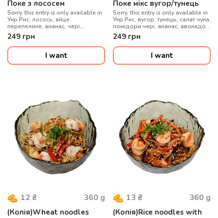
Поке з лососем
Поке мікс вугор/тунець
Sorry, this entry is only available in
Sorry, this entry is only available in
Укр.Рис, лосось, яйце
Укр.Рис, вугор, тунець, салат чука,
перепелине, ананас, чері,
помідори чері, ананас, авокадо,
авокадо, сир вершковий, соус
вершковий сир, соус унагі, кунжут
249
грн
249
грн
унагі, кунжут
I want
I want
360
g
360
g
12
₴
13
₴
(Копія)Wheat noodles
(Копія)Rice noodles with