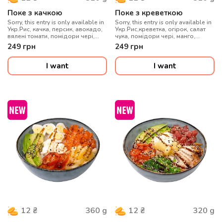
Поке з качкою
Поке з креветкою
Sorry, this entry is only available in
Sorry, this entry is only available in
Укр.Рис, качка, персик, авокадо,
Укр.Рис,креветка, огірок, салат
вялені томати, помідори чері,
чука, помідори чері, манго,
вершковий сир, гарбузове
вершковий сир, соус солодкий
249
грн
249
грн
насіння, медово-гірчичний соус
чилі, кунжут
I want
I want
360
g
320
g
12
₴
12
₴