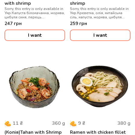
with shrimp
shrimp
Sorry, this entry is only available in
Sorry, this entry is only available in
Укр.Капуста білокачанна, морква,
Укр.Креветка, олія, китайська
цибуля синя, перець
сіль, капуста, морква, цибуля
болгарський, гриби муер, сіль
синя, перець болгарський, гриби
247
грн
259
грн
китайська, локшина удон, соус
муер, рисова локшина, соус WOK,
WOK, цибуля зелена, кунжут мікс,
цибуля зелена, кунжут мікс
креветки
I want
I want
360
g
380
g
11
₴
9
₴
(Копія)Tahan with Shrimp
Ramen with chicken fillet