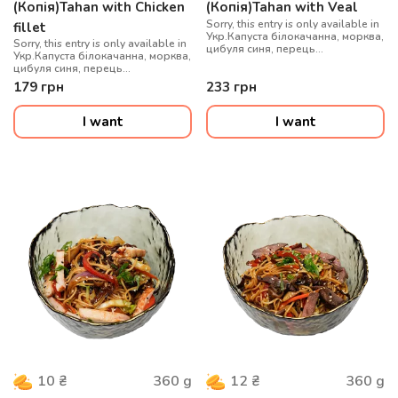
(Копія)Tahan with Chicken
(Копія)Tahan with Veal
Sorry, this entry is only available in
fillet
Укр.Капуста білокачанна, морква,
Sorry, this entry is only available in
цибуля синя, перець
Укр.Капуста білокачанна, морква,
болгарський, гриби муер, сіль
цибуля синя, перець
китайська, рис варений, соус
болгарський, гриби муер, сіль
179
грн
233
грн
WOK, цибуля зелена, кунжут мікс,
китайська, рис варений, соус
телятина су-від
WOK, цибуля зелена, кунжут мікс,
куряче філе су-від
I want
I want
360
g
360
g
10
₴
12
₴