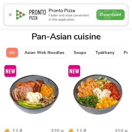
4.9
Pronto Pizza
Download
Faster and more convenient
in the application
Promotions
Pizza
Sushi
Sets
Burgers
Сombo 
Pan-Asian cuisine
All
Asian Wok Noodles
Soups
Tyakhany
Рок
320
g
310
g
12
₴
12
₴