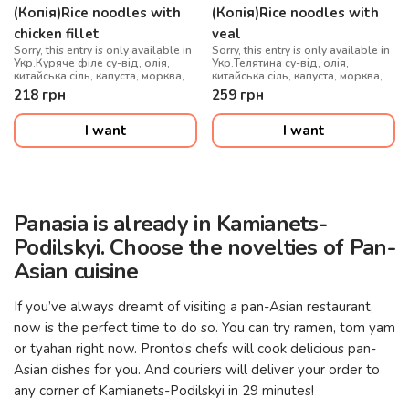
(Копія)Rice noodles with
(Копія)Rice noodles with
chicken fillet
veal
Sorry, this entry is only available in
Sorry, this entry is only available in
Укр.Куряче філе су-від, олія,
Укр.Телятина су-від, олія,
китайська сіль, капуста, морква,
китайська сіль, капуста, морква,
цибуля синя, перець
цибуля синя, перець
218
грн
259
грн
болгарський, гриби муер, рисова
болгарський, гриби муер, рисова
локшина, соус WOK, цибуля
локшина, соус WOK, цибуля
зелена, кунжут мікс
зелена, кунжут мікс, перець чилі
I want
I want
гострий
Panasia is already in Kamianets-
Podilskyi. Choose the novelties of Pan-
Asian cuisine
If you’ve always dreamt of visiting a pan-Asian restaurant,
now is the perfect time to do so. You can try ramen, tom yam
or tyahan right now. Pronto’s chefs will cook delicious pan-
Asian dishes for you. And couriers will deliver your order to
any corner of Kamianets-Podilskyi in 29 minutes!