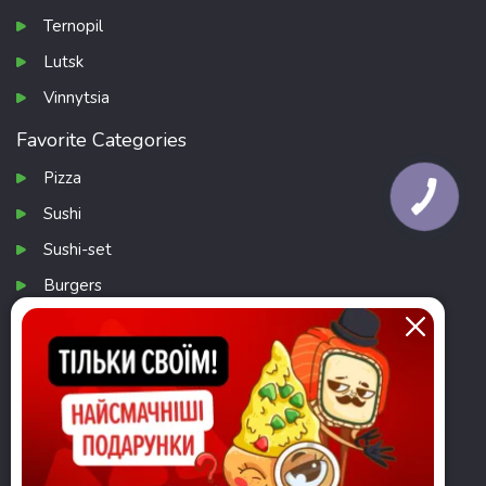
Ternopil
Lutsk
Vinnytsia
Favorite Categories
Pizza
КНОПКА
ЗВ'ЯЗКУ
Sushi
Sushi-set
Burgers
Salads
Download app