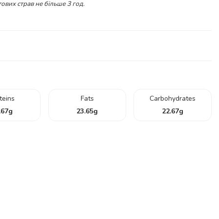
ових страв не більше 3 год.
teins
Fats
Carbohydrates
.67
g
23.65
g
22.67
g