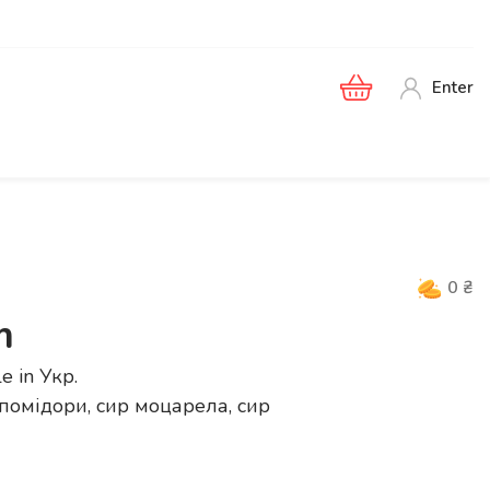
Enter
0
₴
m
le in
Укр
.
 помідори, сир моцарела, сир