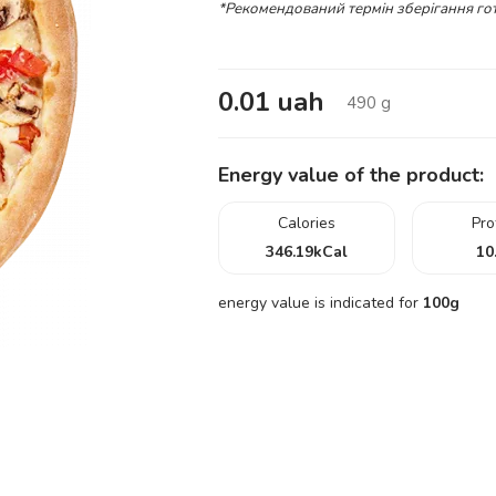
*Рекомендований термін зберігання гот
0.01
uah
490
g
Energy value of the product:
Calories
Pro
346.19
kCal
10
energy value is indicated for
100g