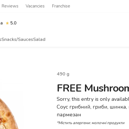
Reviews
Vacancies
Franchise
ia
5.0
s
Snacks/Sauces
Salad
490
g
FREE Mushroo
Sorry, this entry is only availab
Cоус грибний, гриби, шинка,
пармезан
*Містить алергени: молочні продукти