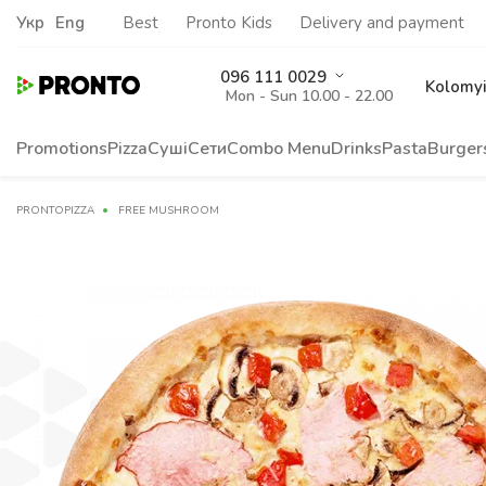
Укр
Eng
Best
Pronto Kids
Delivery and payment
096 111 0029
Kolomy
Mon - Sun 10.00 - 22.00
Promotions
Pizza
Суші
Сети
Сombo Menu
Drinks
Pasta
Burger
PRONTOPIZZA
FREE MUSHROOM