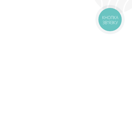
Gifts that not everyone knows
КНОПКА
about 🎁
ЗВ'ЯЗКУ
Free pizzas and rolls — search in our Telegram 🔍
Become your own 🤝🏻
livery
Delivery areas
00 UAH
Download app