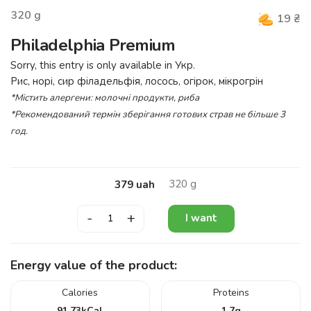
320
g
19
₴
Philadelphia Premium
Sorry, this entry is only available in
Укр
.
Рис, норі, сир філадельфія, лосось, огірок, мікрогрін
*Містить алергени: молочні продукти, риба
*Рекомендований термін зберігання готових страв не більше 3
год.
320
g
379
uah
-
+
I want
Energy value of the product:
Calories
Proteins
91.73
kCal
1.7
g