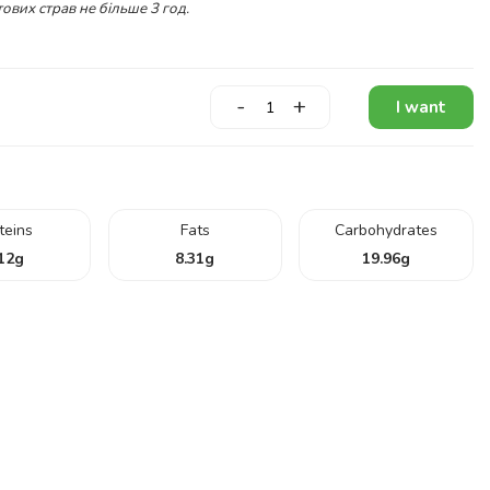
ових страв не більше 3 год.
-
+
I want
teins
Fats
Carbohydrates
12
g
8.31
g
19.96
g