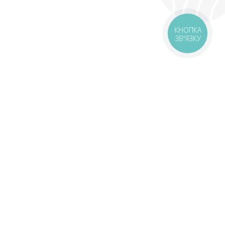
КНОПКА
ЗВ'ЯЗКУ
livery
Delivery areas
00 UAH
Download app