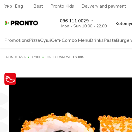
Укр
Eng
Best
Pronto Kids
Delivery and payment
096 111 0029
Kolomy
Mon - Sun 10.00 - 22.00
Promotions
Pizza
Суші
Сети
Сombo Menu
Drinks
Pasta
Burger
PRONTOPIZZA
СУШІ
CALIFORNIA WITH SHRIMP