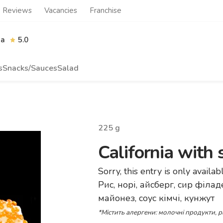
Reviews
Vacancies
Franchise
ia
5.0
s
Snacks/Sauces
Salad
225
g
California with
Sorry, this entry is only availab
Рис, норі, айсберг, сир філад
майонез, соус кімчі, кунжут
*Містить алергени: молочні продукти, 