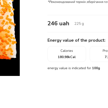
*Рекомендований термін зберігання гот
246
uah
225
g
Energy value of the product:
Calories
Pro
180.98
kCal
7.
energy value is indicated for
100g