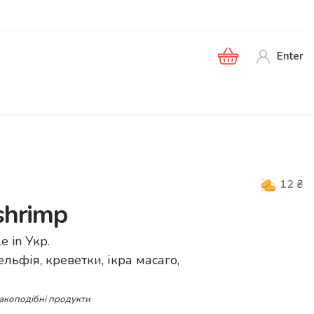
Enter
12
₴
 shrimp
le in
Укр
.
ельфія, креветки, ікра масаго,
ракоподібні продукти