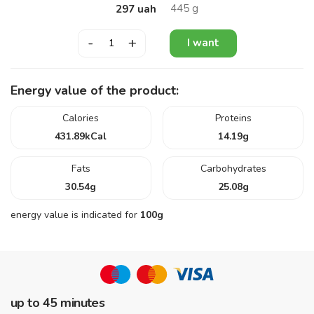
445
g
297
uah
-
+
I want
Energy value of the product:
Calories
Proteins
431.89
kCal
14.19
g
Fats
Carbohydrates
30.54
g
25.08
g
energy value is indicated for
100g
up to 45 minutes