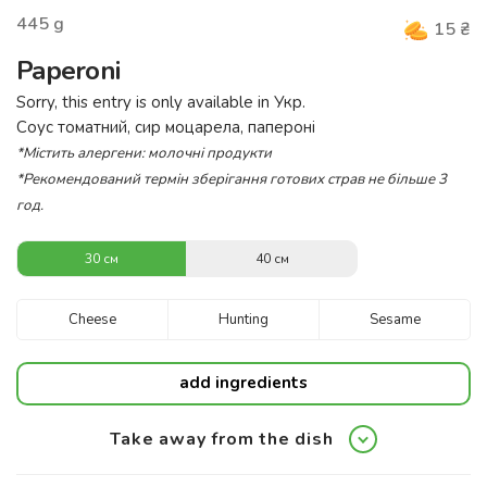
445
g
15
₴
Paperoni
Sorry, this entry is only available in
Укр
.
Соус томатний, сир моцарела, папероні
*Містить алергени: молочні продукти
*Рекомендований термін зберігання готових страв не більше 3
год.
30 см
40 см
Cheese
Hunting
Sesame
add ingredients
Take away from the dish