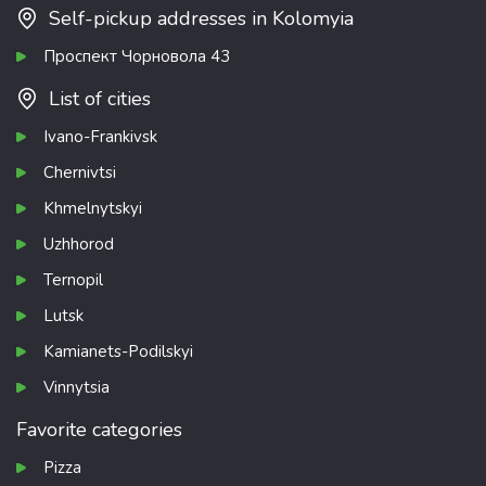
Self-pickup addresses in Kolomyia
Проспект Чорновола 43
List of cities
Ivano-Frankivsk
Chernivtsi
Khmelnytskyi
Uzhhorod
Ternopil
Lutsk
Kamianets-Podilskyi
Vinnytsia
Favorite categories
Pizza