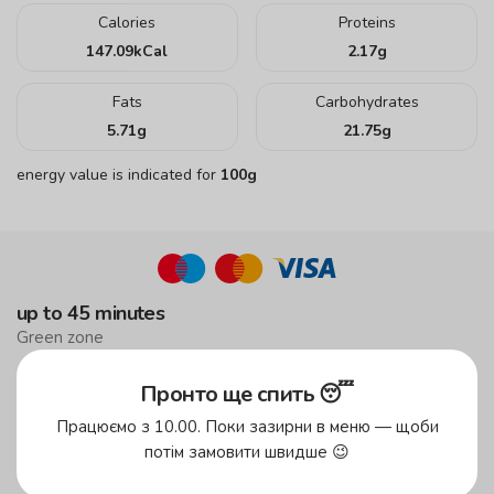
Calories
Proteins
147.09
kCal
2.17
g
Fats
Carbohydrates
5.71
g
21.75
g
energy value is indicated for
100g
up to 45 minutes
Green zone
up to 59 minutes
Пронто ще спить 😴
Yellow zone
Працюємо з 10.00. Поки зазирни в меню — щоби
free delivery
потім замовити швидше 😉
from 500 UAH