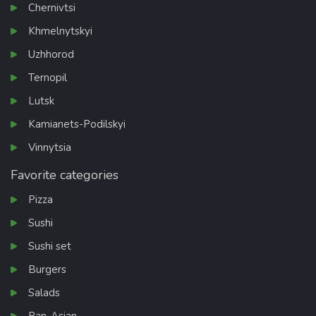
Chernivtsi
Khmelnytskyi
Uzhhorod
Ternopil
Lutsk
Kamianets-Podilskyi
Vinnytsia
Favorite categories
Pizza
Sushi
Sushi set
Burgers
Salads
Pan-Asian