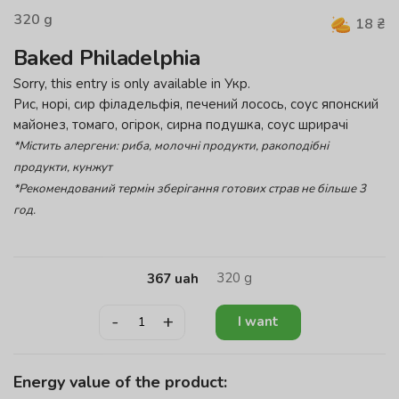
320
g
18
₴
Baked Philadelphia
Sorry, this entry is only available in
Укр
.
Рис, норі, сир філадельфія, печений лосось, соус японский
майонез, томаго, огірок, сирна подушка, соус шрирачі
*Містить алергени: риба, молочні продукти, ракоподібні
продукти, кунжут
*Рекомендований термін зберігання готових страв не більше 3
год.
320
g
367
uah
-
+
I want
Energy value of the product: