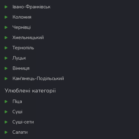
Івано-Франківськ
Коломия
Чернівці
Хмельницький
Тернопіль
Луцьк
Вінниця
Кам'янець-Подільський
Улюблені категорії
Піца
Суші
Суші-сети
Салати