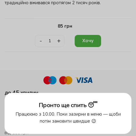
традиційно вживався протягом 2 тисяч років.
85
грн
-
+
Хочу
до 45 хвилин
у зеленій зоні!
Пронто ще спить 😴
до 59 хвилин
Працюємо з 10.00. Поки зазирни в меню — щоби
у жовтій зоні
потім замовити швидше 😉
безкоштовна доставка
від 500 грн