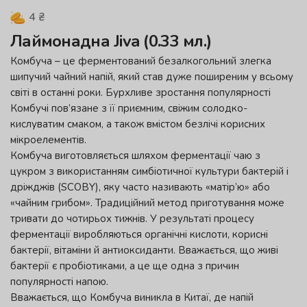
4
₴
Лаймонадна Jiva (0.33 мл.)
Комбуча – це ферментований безалкогольний злегка
шипучий чайний напій, який став дуже поширеним у всьому
світі в останні роки. Бурхливе зростання популярності
Комбучі пов’язане з її приємним, свіжим солодко-
кислуватим смаком, а також вмістом безлічі корисних
мікроелементів.
Комбуча виготовляється шляхом ферментації чаю з
цукром з використанням симбіотичної культури бактерій і
дріжджів (SCOBY), яку часто називають «матір’ю» або
«чайним грибом». Традиційний метод приготування може
тривати до чотирьох тижнів. У результаті процесу
ферментації виробляються органічні кислоти, корисні
бактерії, вітаміни й антиоксиданти. Вважається, що живі
бактерії є пробіотиками, а це ще одна з причин
популярності напою.
Вважається, що Комбуча виникла в Китаї, де напій