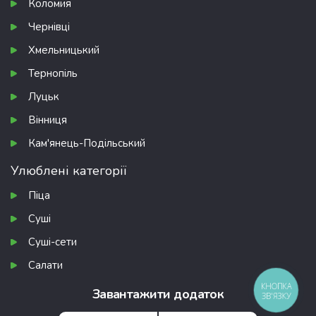
Коломия
Чернівці
Хмельницький
Тернопіль
Луцьк
Вінниця
Кам'янець-Подільський
Улюблені категорії
Піца
Суші
Суші-сети
Салати
КНОПКА
Завантажити додаток
ЗВ'ЯЗКУ