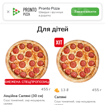
4.7
Pronto Pizza
Завантажити
Швидше і зручніше
в додатку
Акції
Піца
Суші
Сети
Лаваші
Комбо
Напої
Для дітей
ОБМЕЖЕНА СПЕЦПРОПОЗИЦІЯ
455
г
455
г
13
₴
Акційна Салямі (30 см)
Салямі
Соус томатний, сир моцарела,
Соус томатний, сир моцарела,
салямі
салямі