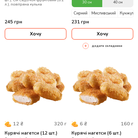
шт.), Сік Садочок фруктовий (0.2
30 см
40 см
л.), повітряна кулька
Сирний
Мисливський
Кунжутни
245
грн
231
грн
Хочу
Хочу
додати складники
320
г
160
г
12
₴
6
₴
Курячі нагетси (12 шт.)
Курячі нагетси (6 шт.)