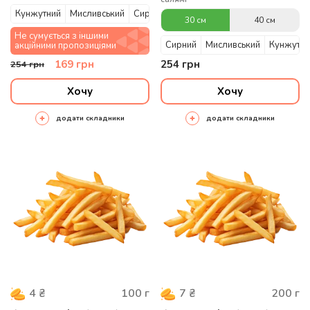
Кунжутний
Мисливський
Сирний
30 см
40 см
Не сумується з іншими
Сирний
Мисливський
Кунжутни
акційними пропозиціями
169
грн
254
грн
254
грн
Хочу
Хочу
додати складники
додати складники
100
г
200
г
4
₴
7
₴