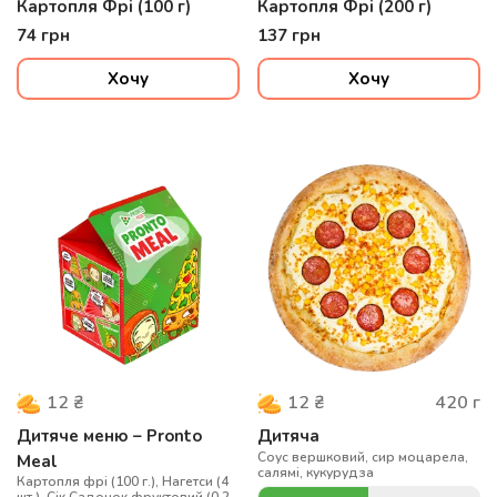
Картопля Фрі (100 г)
Картопля Фрі (200 г)
74
грн
137
грн
Хочу
Хочу
420
г
12
₴
12
₴
Дитяче меню – Pronto
Дитяча
Соус вершковий, сир моцарела,
Meal
салямі, кукурудза
Картопля фрі (100 г.), Нагетси (4