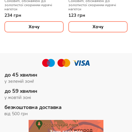
Соковиті, обсмажені до
Соковиті, обсмажені до
золотистої скоринки курячі
золотистої скоринки курячі
нагетси
нагетси
234
грн
123
грн
Хочу
Хочу
до 45 хвилин
у зеленій зоні!
до 59 хвилин
у жовтій зоні
безкоштовна доставка
від 500 грн
Зони доставки