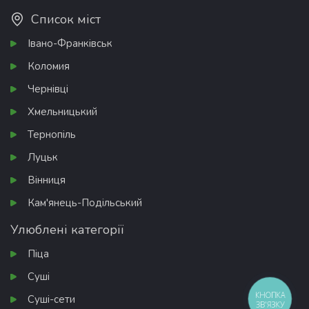
Список міст
Івано-Франківськ
Коломия
Чернівці
Хмельницький
Тернопіль
Луцьк
Вінниця
Кам'янець-Подільський
Улюблені категорії
Піца
Суші
КНОПКА
Суші-сети
ЗВ'ЯЗКУ