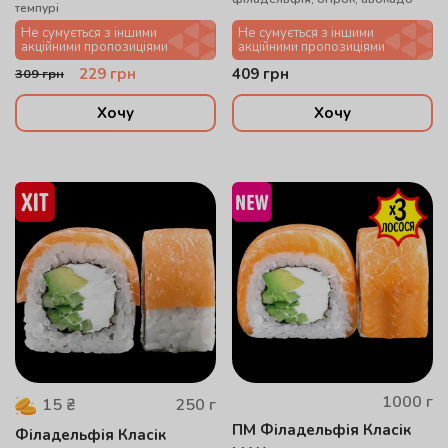
темпурі
Не сумується з іншими
Не сумується з іншими
акційними пропозиціями
акційними пропозиціями
229
грн
409
грн
309
грн
Хочу
Хочу
1000
г
250
г
15
₴
ПМ Філадельфія Класік
Філадельфія Класік