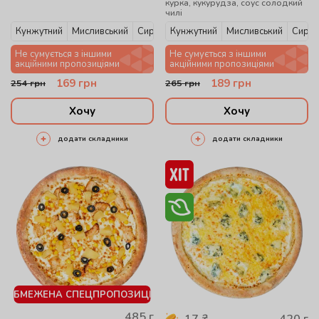
курка, кукурудза, соус солодкий
чилі
Кунжутний
Мисливський
Сирний
Кунжутний
Мисливський
Сирни
Не сумується з іншими
Не сумується з іншими
акційними пропозиціями
акційними пропозиціями
169
грн
189
грн
254
грн
265
грн
Хочу
Хочу
додати складники
додати складники
ОБМЕЖЕНА СПЕЦПРОПОЗИЦІЯ
485
г
420
г