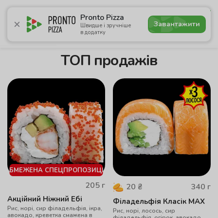
4.7
Pronto Pizza
Завантажити
Швидше і зручніше
в додатку
Акції
Піца
Суші
Сети
Лаваші
Комбо
Напої
ТОП продажів
ОБМЕЖЕНА СПЕЦПРОПОЗИЦІЯ
205
г
340
г
20
₴
Акційний Ніжний Ебі
Філадельфія Класік MAX
Рис, норі, сир філадельфія, ікра,
Рис, норі, лосось, сир
авокадо, креветка смажена в
філадельфія, огірок, авокадо