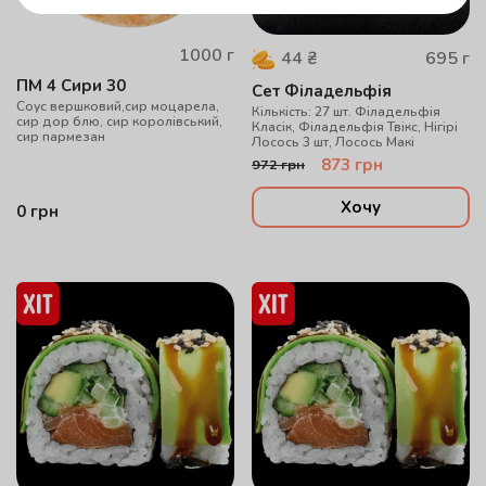
1000
г
695
г
44
₴
ПМ 4 Сири 30
Сет Філадельфія
Соус вершковий,сир моцарела,
Кількість: 27 шт. Філадельфія
сир дор блю, сир королівський,
Класік, Філадельфія Твікс, Нігірі
сир пармезан
Лосось 3 шт, Лосось Макі
873
грн
972
грн
Хочу
0
грн