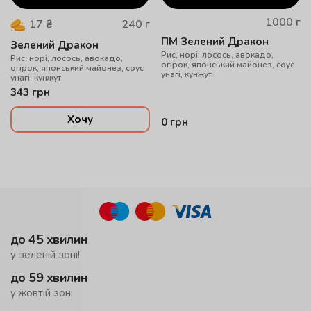
1000
г
240
г
17
₴
ПМ Зелений Дракон
Зелений Дракон
Рис, норі, лосось, авокадо,
Рис, норі, лосось, авокадо,
огірок, японський майонез, соус
огірок, японський майонез, соус
унагі, кунжут
унагі, кунжут
343
грн
Хочу
0
грн
до 45 хвилин
у зеленій зоні!
до 59 хвилин
у жовтій зоні