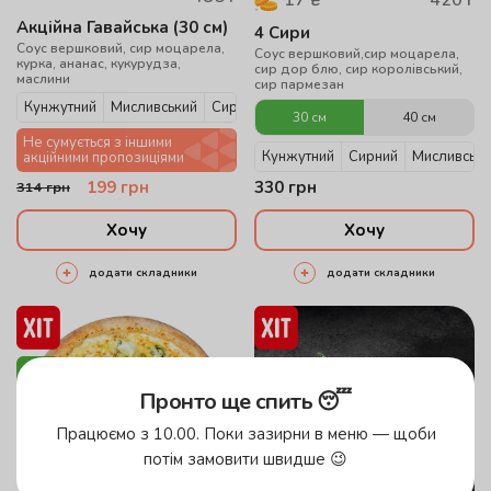
17
₴
Акційна Гавайська (30 см)
4 Сири
Соус вершковий, сир моцарела,
Соус вершковий,сир моцарела,
курка, ананас, кукурудза,
сир дор блю, сир королівський,
маслини
сир пармезан
Кунжутний
Мисливський
Сирний
30 см
40 см
Не сумується з іншими
Кунжутний
Сирний
Мисливськи
акційними пропозиціями
199
грн
330
грн
314
грн
Хочу
Хочу
додати складники
додати складники
Пронто ще спить 😴
Працюємо з 10.00. Поки зазирни в меню — щоби
потім замовити швидше 😉