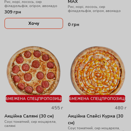
MAX
Рис, норі, лосось, сир
філадельфія, огірок, авокадо
Рис, норі, лосось, сир
філадельфія, огірок, авокадо
309
грн
Хочу
0
грн
ОБМЕЖЕНА СПЕЦПРОПОЗИЦІЯ
ОБМЕЖЕНА СПЕЦПРОПОЗИЦІЯ
455
г
480
г
Акційна Салямі (30 см)
Акційна Спайсі Курка (30
Соус томатний, сир моцарела,
см)
салямі
Соус томатний, сир моцарела,