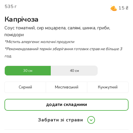
535
г
15
₴
Капрічоза
Соус томатний, сир моцарела, салямі, шинка, гриби,
помідори
*Містить алергени: молочні продукти
*Рекомендований термін зберігання готових страв не більше 3
год.
30 см
40 см
Сирний
Мисливський
Кунжутний
додати складники
Забрати зі страви