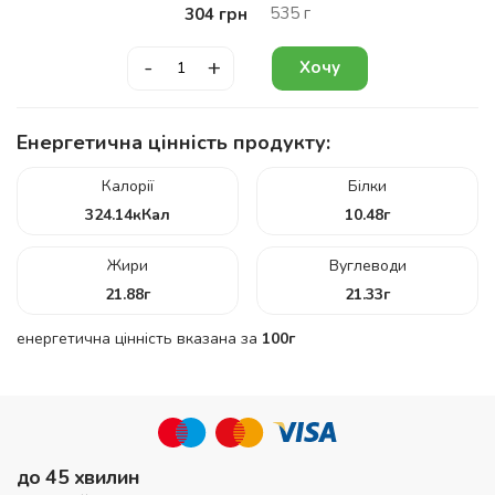
535
г
304
грн
-
+
Хочу
Енергетична цінність продукту:
Калорії
Білки
324.14
кКал
10.48
г
Жири
Вуглеводи
21.88
г
21.33
г
енергетична цінність вказана за
100г
до 45 хвилин