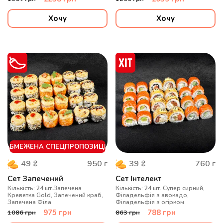
0,5, Філадельфія Креветка 0,5,
Філадельфія Тунець 0,5,
Філадельфія з лососем
Хочу
Хочу
ОБМЕЖЕНА СПЕЦПРОПОЗИЦІЯ
950
г
760
г
49
₴
39
₴
Сет Запечений
Сет Інтелект
Кількість: 24 шт.Запечена
Кількість: 24 шт. Супер сирний,
Креветка Gold, Запечений краб,
Філадельфія з авокадо,
Запечена Філа
Філадельфія з огірком
975
грн
788
грн
1086
грн
863
грн