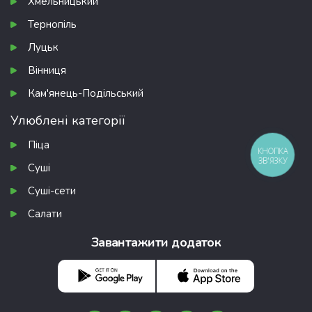
Хмельницький
Тернопіль
Луцьк
Вінниця
Кам'янець-Подільський
Улюблені категорії
Піца
КНОПКА
ЗВ'ЯЗКУ
Суші
Суші-сети
Салати
Завантажити додаток