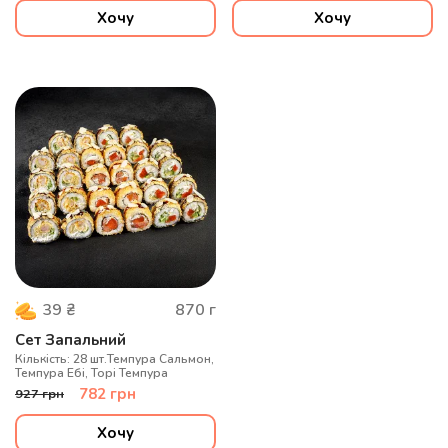
Хочу
Хочу
870
г
39
₴
Сет Запальний
Кількість: 28 шт.Темпура Сальмон,
Темпура Ебі, Торі Темпура
782
грн
927
грн
Хочу