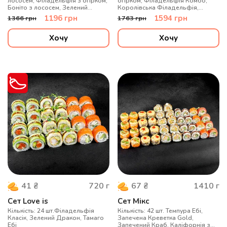
лососем, Філадельфія з огірком,
огірком, Філадельфія Комбо,
Боніто з лососем, Зелений
Королівська Філадельфія,
дракон, Лосось макі
Боніто з лососем, Каліфорнія з
1196
грн
1594
грн
1366
грн
1763
грн
лососем, Філадельфія Макі, Макі
огірок
Хочу
Хочу
720
г
1410
г
41
₴
67
₴
Сет Love is
Сет Мікс
Кількість: 24 шт.Філадельфія
Кількість: 42 шт. Темпура Ебі,
Класік, Зелений Дракон, Тамаго
Запечена Креветка Gold,
Ебі
Запечений Краб, Каліфорнія з