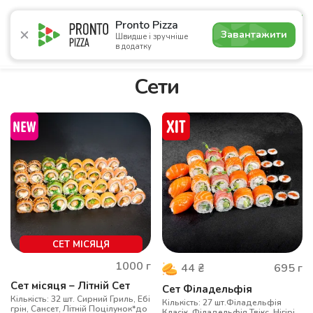
4.6
Pronto Pizza
Завантажити
Швидше і зручніше
в додатку
Акції
Піца
Суші
Сети
Лаваші
Комбо
Напої
Сети
СЕТ МІСЯЦЯ
1000
г
695
г
44
₴
Сет місяця – Літній Сет
Сет Філадельфія
Кількість: 32 шт. Сирний Гриль, Ебі
Кількість: 27 шт.Філадельфія
грін, Сансет, Літній Поцілунок*до
Класік, Філадельфія Твікс, Нігірі