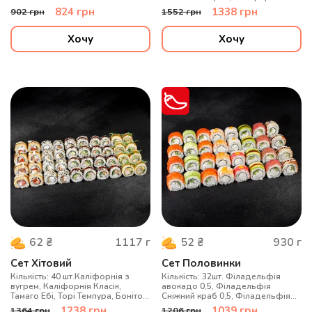
вугрем, Філадельфія Twix
824
грн
1338
грн
902
грн
1552
грн
Хочу
Хочу
1117
г
930
г
62
₴
52
₴
Сет Хітовий
Сет Половинки
Кількість: 40 шт.Каліфорнія з
Кількість: 32шт. Філадельфія
вугрем, Каліфорнія Класік,
авокадо 0,5, Філадельфія
Тамаго Ебі, Торі Темпура, Боніто з
Сніжний краб 0,5, Філадельфія
лососем
Вугор 0,5, Філадельфія Огірок
1238
грн
1039
грн
1364
грн
1206
грн