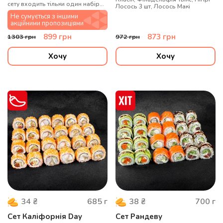
сету входить тільки один набір
Лосось 3 шт, Лосось Макі
для суш
Не сумується з іншими
акційними пропозиціями
899
грн
873
грн
1303
грн
972
грн
Хочу
Хочу
685
г
700
г
34
₴
38
₴
Сет Каліфорнія Day
Сет Рандеву