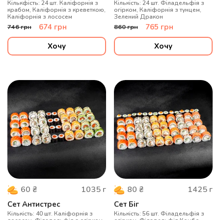
Кількфість: 24 шт. Каліфорнія з
Кількість: 24 шт. Філадельфія з
крабом, Каліфорнія з креветкою,
огірком, Каліфорнія з тунцем,
Каліфорнія з лососем
Зелений Дракон
674
грн
765
грн
746
грн
860
грн
Хочу
Хочу
1035
г
1425
г
60
₴
80
₴
Сет Антистрес
Сет Біг
Кількість: 40 шт. Каліфорнія з
Кількість: 56 шт. Філадельфія з