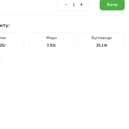
-
+
Хочу
кту:
ілки
Жири
Вуглеводи
.25
г
3.92
г
25.14
г
г