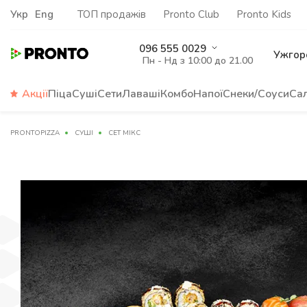
Укр
Eng
ТОП продажів
Pronto Club
Pronto Kids
096 555 0029
Ужгор
Пн - Нд з 10:00 до 21.00
Акції
Піца
Суші
Сети
Лаваші
Комбо
Напої
Снеки/Соуси
Са
PRONTOPIZZA
СУШІ
СЕТ МІКС