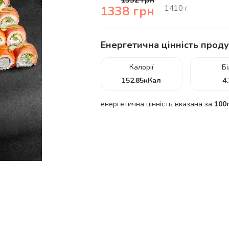
1552
грн
1410
г
1338
грн
Енергетична цінність проду
Калорії
Б
152.85
кКал
4
енергетична цінність вказана за
100