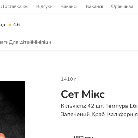
Доставка їжі
Відгуки
Вакансії
Вакансії
Франшиза
од
4.6
лати
Для дітей
Мініпіци
1410
г
Сет Мікс
Кількість: 42 шт. Темпура Еб
Запечений Краб, Каліфорнія