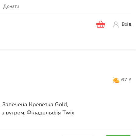
Донати
Вхід
67
₴
і, Запечена Креветка Gold,
 з вугрем, Філадельфія Twix