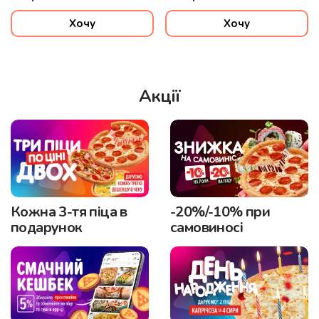
Хочу
Хочу
Акції
Кожна 3-тя піца в
-20%/-10% при
подарунок
самовиносі