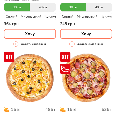
30 см
40 см
30 см
40 см
Сирний
Мисливський
Кунжутний
Сирний
Мисливський
Кунжутни
364
грн
245
грн
Хочу
Хочу
додати складники
додати складники
485
г
535
г
15
₴
15
₴