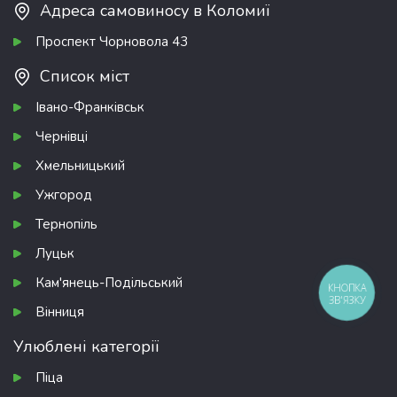
Адреса самовиносу в Коломиї
Проспект Чорновола 43
Список міст
Івано-Франківськ
Чернівці
Хмельницький
Ужгород
Тернопіль
Луцьк
Кам'янець-Подільський
КНОПКА
ЗВ'ЯЗКУ
Вінниця
Улюблені категорії
Піца