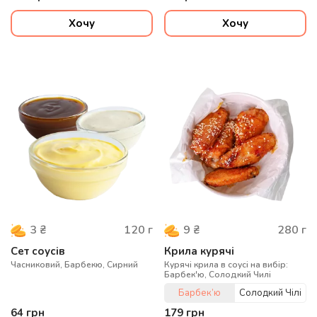
Хочу
Хочу
120
г
280
г
3
₴
9
₴
Сет соусів
Крила курячі
Часниковий, Барбекю, Сирний
Курячі крила в соусі на вибір:
Барбек'ю, Солодкий Чилі
Барбек’ю
Солодкий Чілі
64
грн
179
грн