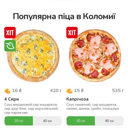
Популярна піца в Коломиї
420
г
535
г
16
₴
15
₴
4 Сири
Капрічоза
Соус вершковий,сир моцарела,
Соус томатний, сир моцарела,
сир дор блю, сир королівський,
салямі, шинка, гриби, помідори
сир пармезан
30 см
40 см
30 см
40 см