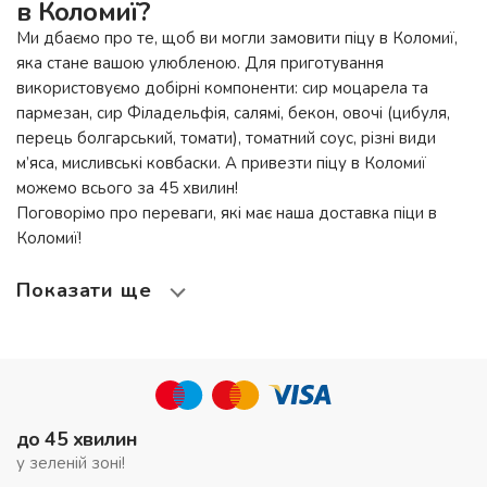
в Коломиї?
Ми дбаємо про те, щоб ви могли замовити піцу в Коломиї,
яка стане вашою улюбленою. Для приготування
використовуємо добірні компоненти: сир моцарела та
пармезан, сир Філадельфія, салямі, бекон, овочі (цибуля,
перець болгарський, томати), томатний соус, різні види
м’яса, мисливські ковбаски. А привезти піцу в Коломиї
можемо всього за 45 хвилин!
Поговорімо про переваги, які має наша доставка піци в
Коломиї!
Показати ще
до 45 хвилин
у зеленій зоні!