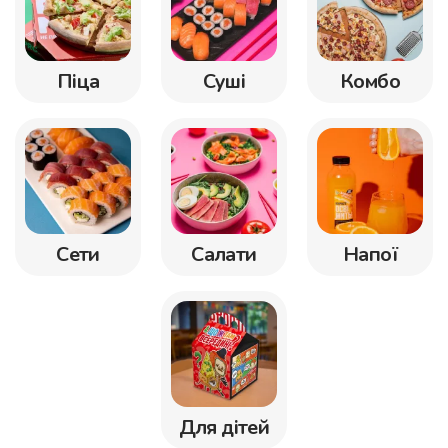
Піца
Суші
Комбо
Сети
Салати
Напої
Для дітей