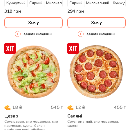
Кунжутний
Сирний
Мисливський
Сирний
Мисливський
Кунжутни
319
грн
294
грн
Хочу
Хочу
додати складники
додати складники
545
г
455
г
18
₴
12
₴
Цезар
Салямі
Соус цезар, сир моцарела, сир
Соус томатний, сир моцарела,
пармезан, курка, бекон,
салямі
помідори чері, айсберг