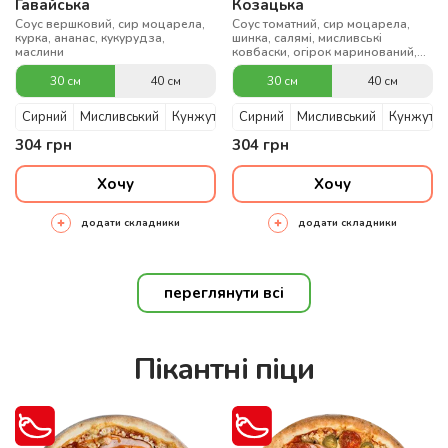
Гавайська
Козацька
Соус вершковий, сир моцарела,
Соус томатний, сир моцарела,
курка, ананас, кукурудза,
шинка, салямі, мисливські
маслини
ковбаски, огірок маринований,
цибуля, чилі
30 см
40 см
30 см
40 см
Сирний
Мисливський
Кунжутний
Сирний
Мисливський
Кунжутни
304
грн
304
грн
Хочу
Хочу
додати складники
додати складники
переглянути всі
Пікантні піци