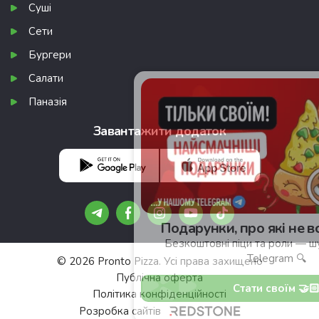
Суші
Сети
Бургери
Салати
Паназія
Завантажити додаток
Подарунки, про які не всі знають 🎁
Безкоштовні піци та роли — шукай у нашому
Telegram 🔍
© 2026 Pronto Pizza. Усі права захищено
Публічна оферта
Стати своїм 🤝🏻
Політика конфіденційності
Розробка сайтів