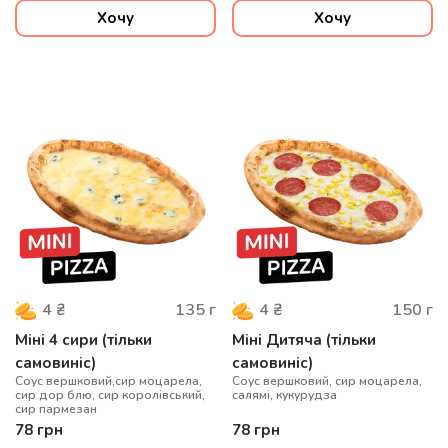
Хочу
Хочу
135
г
150
г
4
₴
4
₴
Міні 4 сири (тільки
Міні Дитяча (тільки
самовиніс)
самовиніс)
Соус вершковий,сир моцарела,
Соус вершковий, сир моцарела,
сир дор блю, сир королівський,
салямі, кукурудза
сир пармезан
78
грн
78
грн