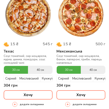
545
г
500
г
15
₴
15
₴
Техас
Мексиканська
Соус томатний, сир моцарела,
Соус томатний, сир моцарела,
курка, шинка, помідори, соус
бекон, папероні, гриби, парець
солодкий чилі
халапеньо
30 см
40 см
30 см
40 см
Сирний
Мисливський
Кунжутний
Сирний
Мисливський
Кунжутни
304
грн
304
грн
Хочу
Хочу
додати складники
додати складники