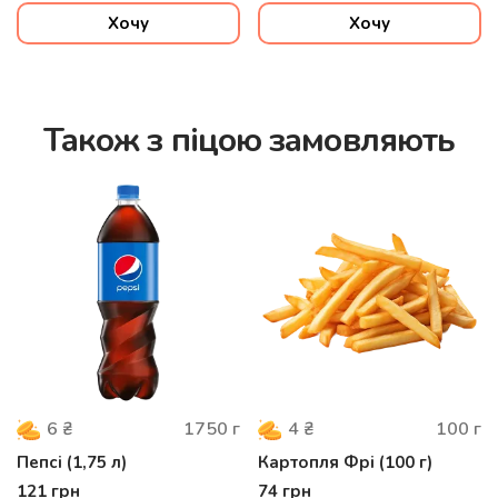
Хочу
Хочу
Також з піцою замовляють
1750
г
100
г
6
₴
4
₴
Пепсi (1,75 л)
Картопля Фрі (100 г)
121
грн
74
грн