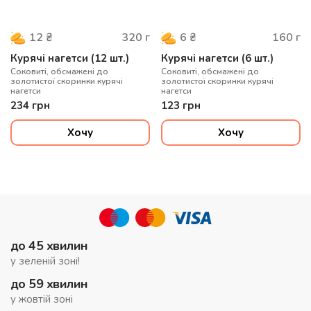
320
г
160
г
12
₴
6
₴
Курячі нагетси (12 шт.)
Курячі нагетси (6 шт.)
Соковиті, обсмажені до
Соковиті, обсмажені до
золотистої скоринки курячі
золотистої скоринки курячі
нагетси
нагетси
234
грн
123
грн
Хочу
Хочу
до 45 хвилин
у зеленій зоні!
до 59 хвилин
у жовтій зоні