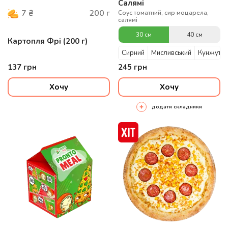
Салямі
200
г
7
₴
Соус томатний, сир моцарела,
салямі
30 см
40 см
Картопля Фрі (200 г)
Сирний
Мисливський
Кунжутни
137
грн
245
грн
Хочу
Хочу
додати складники