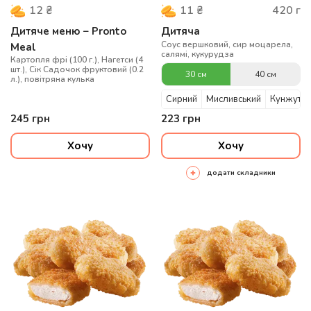
420
г
12
₴
11
₴
Дитяче меню – Pronto
Дитяча
Соус вершковий, сир моцарела,
Meal
салямі, кукурудза
Картопля фрі (100 г.), Нагетси (4
шт.), Сік Садочок фруктовий (0.2
30 см
40 см
л.), повітряна кулька
Сирний
Мисливський
Кунжутни
245
грн
223
грн
Хочу
Хочу
додати складники