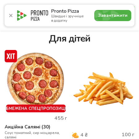
5.0
Pronto Pizza
Завантажити
Швидше і зручніше
в додатку
Акції
Піца
Суші
Сети
Комбо
Напої
Пасти
Для дітей
ОБМЕЖЕНА СПЕЦПРОПОЗИЦІЯ
455
г
Акційна Салямі (30)
Соус томатний, сир моцарела,
100
г
4
₴
салямі