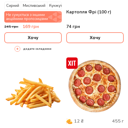
Сирний
Мисливський
Кунжутний
Картопля Фрі (100 г)
Не сумується з іншими
акційними пропозиціями
169
грн
74
грн
245
грн
Хочу
Хочу
додати складники
455
г
12
₴