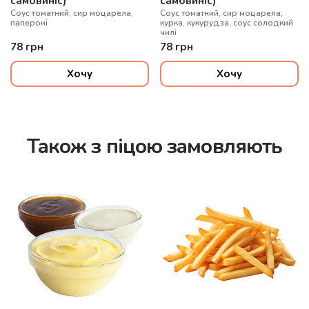
самовиніс)
самовиніс)
Соус томатний, сир моцарела,
Соус томатний, сир моцарела,
папероні
курка, кукурудза, соус солодкий
чилі
78
грн
78
грн
Хочу
Хочу
Також з піцою замовляють