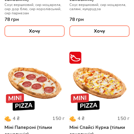
Cоус вершковий, сир моцарела,
Соус вершковий, сир моцарела,
сир дор блю, сир королівський,
салямі, кукурудза
сир пармезан
78
грн
78
грн
Хочу
Хочу
150
г
150
г
4
₴
4
₴
Міні Папероні (тільки
Міні Спайсі Курка (тільки