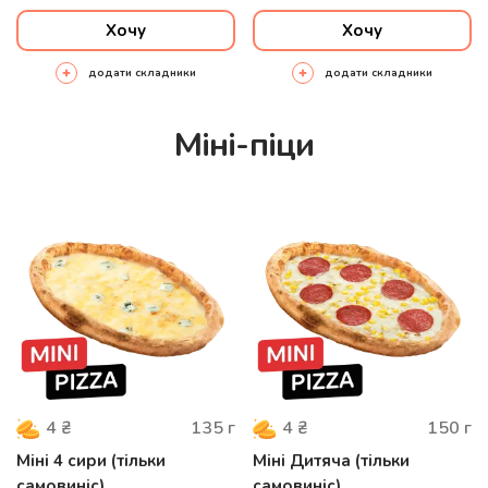
Хочу
Хочу
додати складники
додати складники
Міні-піци
135
г
150
г
4
₴
4
₴
Міні 4 сири (тільки
Міні Дитяча (тільки
самовиніс)
самовиніс)