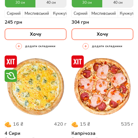
30 см
40 см
30 см
40 см
Сирний
Мисливський
Кунжутний
Сирний
Мисливський
Кунжутни
245
грн
304
грн
Хочу
Хочу
додати складники
додати складники
420
г
535
г
16
₴
15
₴
4 Сири
Капрічоза