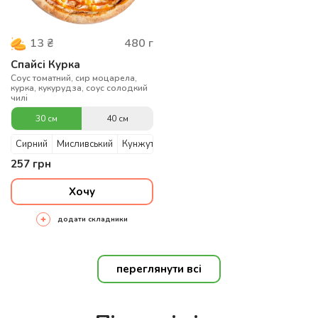
480
г
13
₴
Спайсі Курка
Соус томатний, сир моцарела,
курка, кукурудза, соус солодкий
чилі
30 см
40 см
Сирний
Мисливський
Кунжутний
257
грн
Хочу
додати складники
переглянути всі