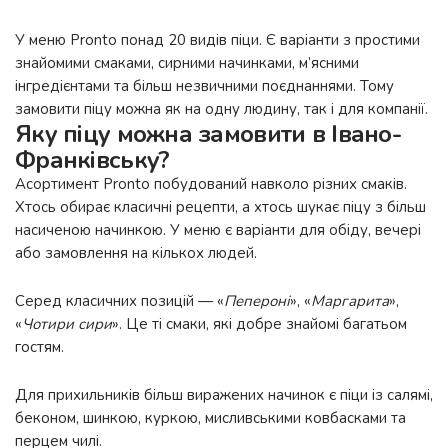
У меню Pronto понад 20 видів піци. Є варіанти з простими
знайомими смаками, сирними начинками, м’ясними
інгредієнтами та більш незвичними поєднаннями. Тому
замовити піцу можна як на одну людину, так і для компанії.
Яку піцу можна замовити в Івано-
Франківську?
Асортимент Pronto побудований навколо різних смаків.
Хтось обирає класичні рецепти, а хтось шукає піцу з більш
насиченою начинкою. У меню є варіанти для обіду, вечері
або замовлення на кількох людей.
Серед класичних позицій — «
Пепероні
», «
Маргарита
»,
«
Чотири сири
». Це ті смаки, які добре знайомі багатьом
гостям.
Для прихильників більш виражених начинок є піци із салямі,
беконом, шинкою, куркою, мисливськими ковбасками та
перцем чилі.