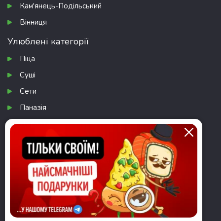
Кам'янець-Подільський
Вінниця
Улюблені категорії
Піца
Суші
Сети
Паназія
Десерти
Комбо
Завантажити додаток