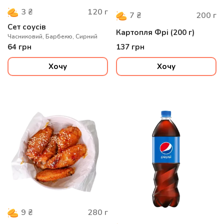
120
г
3
₴
200
г
7
₴
Сет соусів
Картопля Фрі (200 г)
Часниковий, Барбекю, Сирний
64
грн
137
грн
Хочу
Хочу
280
г
9
₴