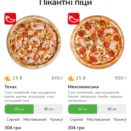
Пікантні піци
545
г
500
г
15
₴
15
₴
Техас
Мексиканська
Соус томатний, сир моцарела,
Соус томатний, сир моцарела,
курка, шинка, помідори, соус
бекон, папероні, гриби, парець
солодкий чилі
халапеньо
30 см
40 см
30 см
40 см
Сирний
Мисливський
Кунжутний
Сирний
Мисливський
Кунжутни
304
грн
304
грн