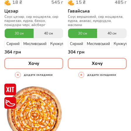
545
г
485
г
18
₴
15
₴
Цезар
Гавайська
Соус цезар, сир моцарела, сир
Соус вершковий, сир моцарела,
пармезан, курка, бекон,
курка, ананас, кукурудза,
помідори чері, айсберг
маслини
30 см
40 см
30 см
40 см
Сирний
Мисливський
Кунжутний
Сирний
Мисливський
Кунжутни
364
грн
304
грн
Хочу
Хочу
додати складники
додати складники