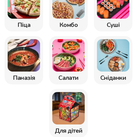
Піца
Комбо
Суші
Паназія
Салати
Сніданки
Для дітей