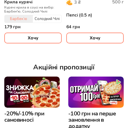
500
г
3
₴
Крила курячі
Курячі крила в соусі на вибір:
Барбек'ю, Солодкий Чилі
Пепсi (0.5 л)
Барбек’ю
Солодкий Чілі
179
грн
64
грн
Хочу
Хочу
Акційні пропозиції
-20%/-10% при
-100 грн на перше
самовиносі
замовлення в
додатку