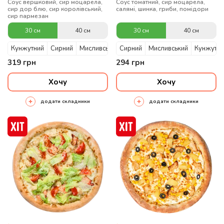
Cоус вершковий, сир моцарела,
Соус томатний, сир моцарела,
сир дор блю, сир королівський,
салямі, шинка, гриби, помідори
сир пармезан
30 см
40 см
30 см
40 см
Кунжутний
Сирний
Мисливський
Сирний
Мисливський
Кунжутни
319
грн
294
грн
Хочу
Хочу
додати складники
додати складники