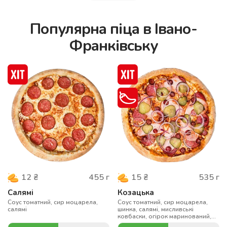
Популярна піца в Івано-
Франківську
455
г
535
г
12
₴
15
₴
Салямі
Козацька
Соус томатний, сир моцарела,
Соус томатний, сир моцарела,
салямі
шинка, салямі, мисливські
ковбаски, огірок маринований,
цибуля, чилі