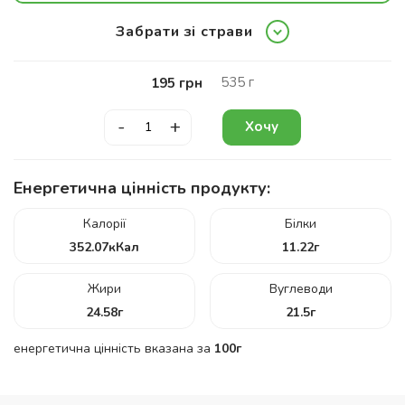
Забрати зі страви
535
г
195
грн
-
+
Хочу
Енергетична цінність продукту:
Калорії
Білки
352.07
кКал
11.22
г
Жири
Вуглеводи
24.58
г
21.5
г
енергетична цінність вказана за
100г