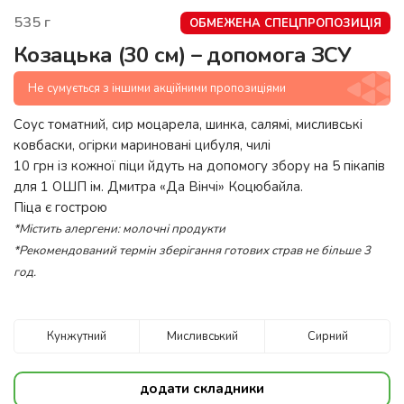
535
г
ОБМЕЖЕНА СПЕЦПРОПОЗИЦІЯ
Козацька (30 см) – допомога ЗСУ
Не сумується з іншими акційними пропозиціями
Cоус томатний, сир моцарела, шинка, салямі, мисливські
ковбаски, огірки мариновані цибуля, чилі
10 грн із кожної піци йдуть на допомогу збору на 5 пікапів
для 1 ОШП ім. Дмитра «Да Вінчі» Коцюбайла.
Піца є гострою
*Містить алергени: молочні продукти
*Рекомендований термін зберігання готових страв не більше 3
год.
Кунжутний
Мисливський
Сирний
додати складники