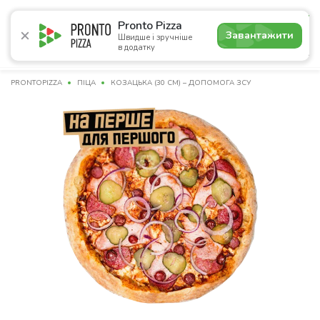
4.9
Pronto Pizza
Завантажити
Швидше і зручніше
в додатку
Акції
Піца
Суші
Сети
Комбо
Сніданки
Нап
PRONTOPIZZA
ПІЦА
КОЗАЦЬКА (30 СМ) – ДОПОМОГА ЗСУ