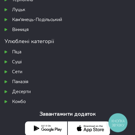
Луцьк
Кам'янець-Подільський
Вінниця
Улюблені категорії
Піца
Суші
Сети
Паназія
Десерти
Комбо
Завантажити додаток
КНОПКА
ЗВ'ЯЗКУ