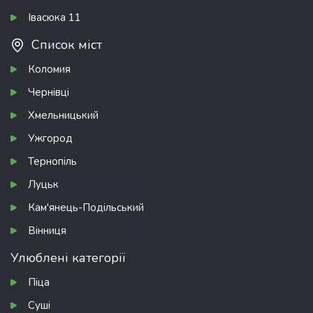
Івасюка 11
Список міст
Коломия
Чернівці
Хмельницький
Ужгород
Тернопіль
Луцьк
Кам'янець-Подільський
Вінниця
Улюблені категорії
Піца
Суші