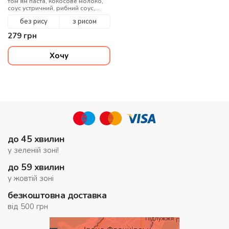
том ям паста, кокосове молоко,
соус устричний, рибний соус,
кінза, мікс кунжуту, вода
без рису
з рисом
279
грн
Хочу
до 45 хвилин
у зеленій зоні!
до 59 хвилин
у жовтій зоні
безкоштовна доставка
від 500 грн