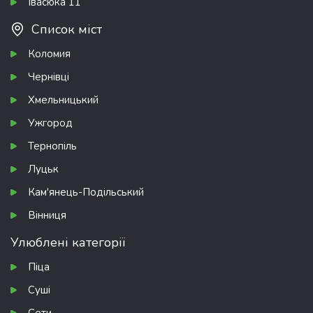
Івасюка 11
Список міст
Коломия
Чернівці
Хмельницький
Ужгород
Тернопіль
Луцьк
Кам'янець-Подільський
Вінниця
Улюблені категорії
Піца
Суші
Сети