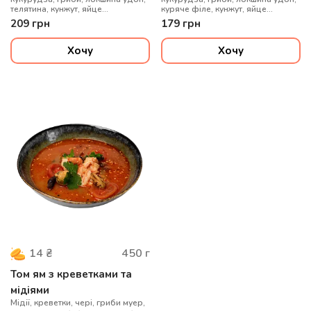
телятина, кунжут, яйце
куряче філе, кунжут, яйце
перепелине, цибуля зелена
перепелине, цибуля зелена
209
грн
179
грн
Хочу
Хочу
450
г
14
₴
Том ям з креветками та
мідіями
Мідії, креветки, чері, гриби муер,