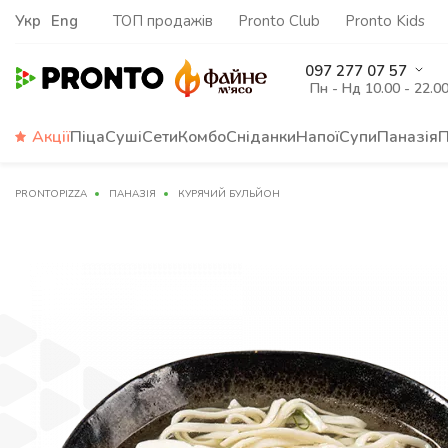
Укр
Eng
ТОП продажів
Pronto Club
Pronto Kids
097 277 07 57
Пн - Нд 10.00 - 22.0
Акції
Піца
Суші
Сети
Комбо
Сніданки
Напої
Супи
Паназія
П
PRONTOPIZZA
ПАНАЗІЯ
КУРЯЧИЙ БУЛЬЙОН