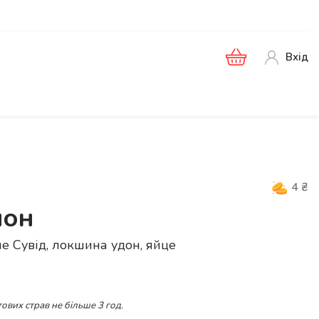
Вхід
4
₴
йон
е Сувід, локшина удон, яйце
ових страв не більше 3 год.