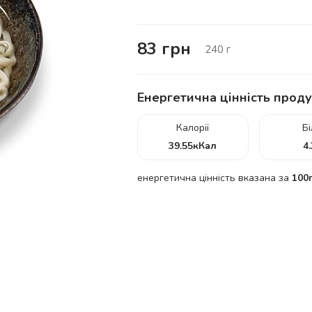
83
грн
240
г
Енергетична цінність проду
Калорії
Б
39.55
кКал
4
енергетична цінність вказана за
100