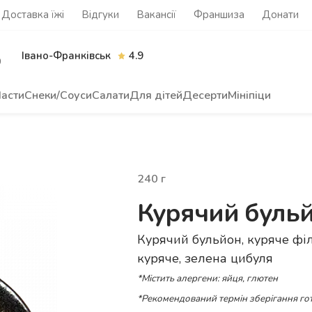
Доставка їжі
Відгуки
Вакансії
Франшиза
Донати
Івано-Франківськ
4.9
0
асти
Снеки/Соуси
Салати
Для дітей
Десерти
Мініпіци
240
г
Курячий буль
Курячий бульйон, куряче філ
куряче, зелена цибуля
*Містить алергени: яйця, глютен
*Рекомендований термін зберігання гот