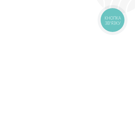
КНОПКА
ЗВ'ЯЗКУ
оставка
Зони доставки
Завантажити додаток