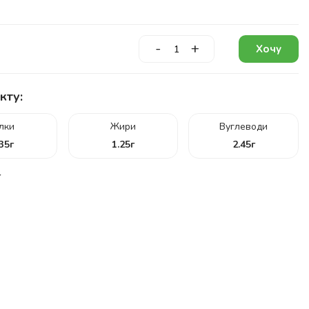
-
+
Хочу
кту:
ілки
Жири
Вуглеводи
.35
г
1.25
г
2.45
г
г