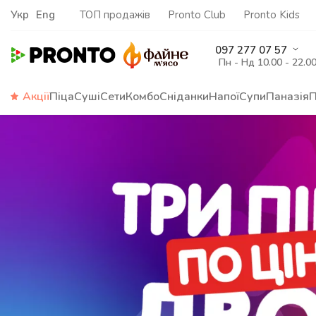
Укр
Eng
ТОП продажів
Pronto Club
Pronto Kids
097 277 07 57
Пн - Нд 10.00 - 22.0
Акції
Піца
Суші
Сети
Комбо
Сніданки
Напої
Супи
Паназія
П