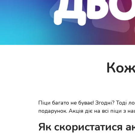
Кожн
Піци багато не буває! Згодні? Тоді л
подарунок. Акція діє на всі піци з н
Як скористатися а