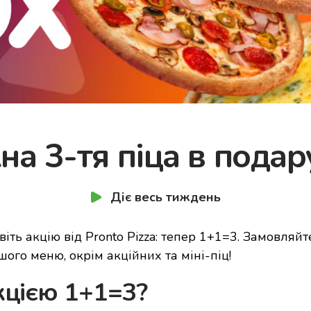
а 3-тя піца в пода
Діє весь тиждень
овіть акцію від Pronto Pizza: тепер 1+1=3. Замовляйт
ашого меню, окрім акційних та міні-піц!
кцією 1+1=3?