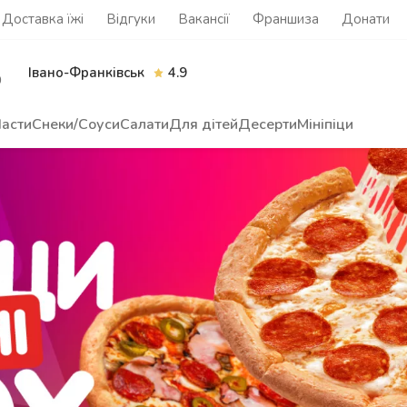
Доставка їжі
Відгуки
Вакансії
Франшиза
Донати
Івано-Франківськ
4.9
0
асти
Снеки/Соуси
Салати
Для дітей
Десерти
Мініпіци