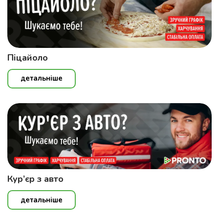
Піцайоло
детальніше
Кур’єр з авто
детальніше