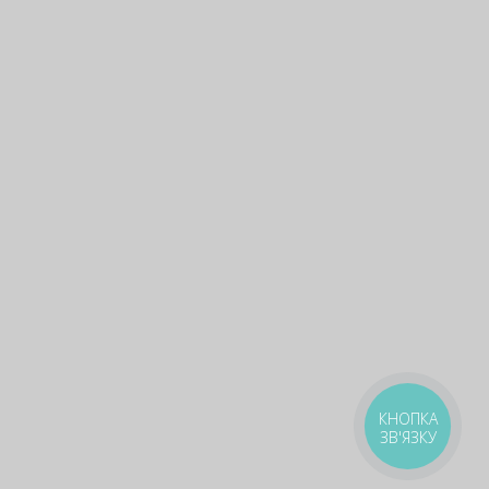
Подарунки, про які не 
КНОПКА
ЗВ'ЯЗКУ
🎁
Безкоштовні піци та роли — шукай у 