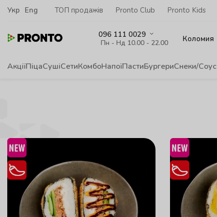
Укр
Eng
ТОП продажів
Pronto Club
Pronto Kids
096 111 0029
Коломия
Пн - Нд 10.00 - 22.00
Акції
Піца
Суші
Сети
Комбо
Напої
Пасти
Бургери
Снеки/Соус