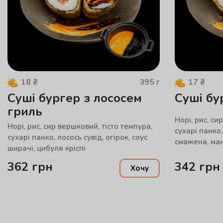
395
г
18
₴
17
₴
Суші бургер з лососем
Суші бу
гриль
Норі, рис, си
Норі, рис, сир вершковий, тісто темпура,
сухарі панко,
сухарі панко, лосось сувід, огірок, соус
смажена, ман
ширачі, цибуля кріспі
362
грн
342
грн
Хочу