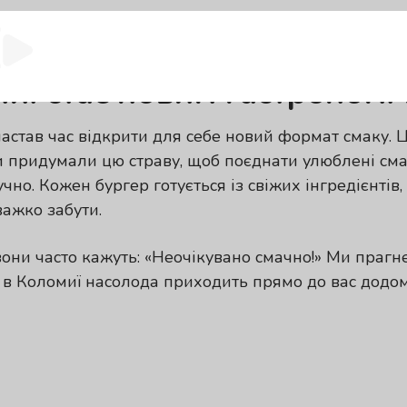
миї стає новим гастрономі
астав час відкрити для себе новий формат смаку. Ц
придумали цю страву, щоб поєднати улюблені смак
чно. Кожен бургер готується із свіжих інгредієнтів,
важко забути.
они часто кажуть: «Неочікувано смачно!» Ми прагн
і в Коломиї насолода приходить прямо до вас додому