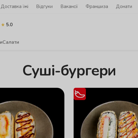
Доставка їжі
Відгуки
Вакансії
Франшиза
Донати
5.0
и
Салати
Суші-бургери