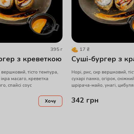
395
г
17
₴
ргер з креветкою
Суші-бургер з к
р вершковий, тісто темпура,
Норі, рис, сир вершковий, ті
 ікра масаго, креветка
сухарі панко, огірок, сніжни
го, спайсі соус
шрірача-майо, унагі, цибуля к
342
грн
Хочу