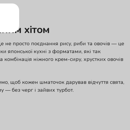
чним хітом
е не просто поєднання рису, риби та овочів — це
и японської кухні з форматами, які так
 а комбінація ніжного крем-сиру, хрустких овочів
емо, щоб кожен шматочок дарував відчуття свята,
 — без черг і зайвих турбот.