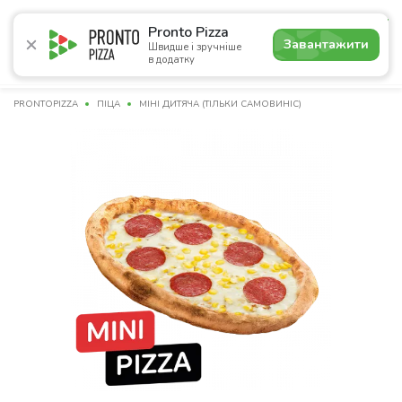
5.0
Pronto Pizza
Завантажити
Швидше і зручніше
в додатку
Акції
Піца
Суші
Сети
Комбо
Напої
Пасти
PRONTOPIZZA
ПІЦА
МІНІ ДИТЯЧА (ТІЛЬКИ САМОВИНІС)