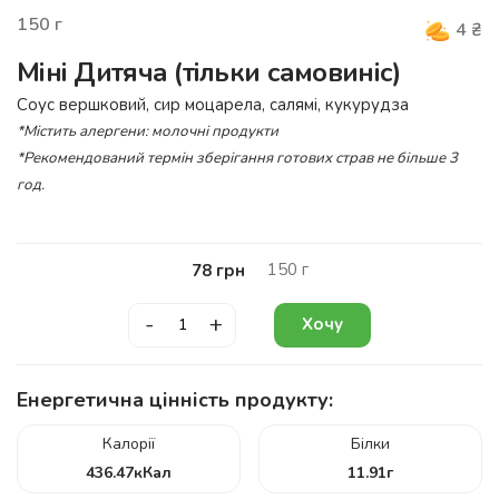
150
г
4
₴
Міні Дитяча (тільки самовиніс)
Соус вершковий, сир моцарела, салямі, кукурудза
*Містить алергени: молочні продукти
*Рекомендований термін зберігання готових страв не більше 3
год.
150
г
78
грн
-
+
Хочу
Енергетична цінність продукту:
Калорії
Білки
436.47
кКал
11.91
г