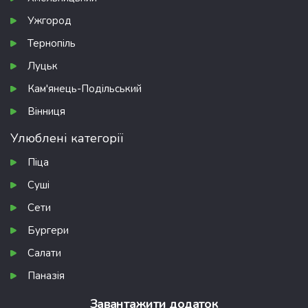
Ужгород
Тернопіль
Луцьк
Кам'янець-Подільський
Вінниця
Улюблені категорії
Піца
Суші
Сети
Бургери
Салати
Паназія
Завантажити додаток