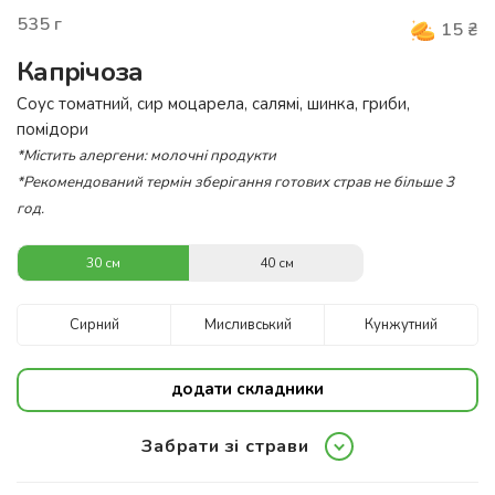
535
г
15
₴
Капрічоза
Соус томатний, сир моцарела, салямі, шинка, гриби,
помідори
*Містить алергени: молочні продукти
*Рекомендований термін зберігання готових страв не більше 3
год.
30 см
40 см
Сирний
Мисливський
Кунжутний
додати складники
Забрати зі страви