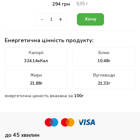
535
г
294
грн
-
+
Хочу
Енергетична цінність продукту:
Калорії
Білки
324.14
кКал
10.48
г
Жири
Вуглеводи
21.88
г
21.33
г
енергетична цінність вказана за
100г
до 45 хвилин