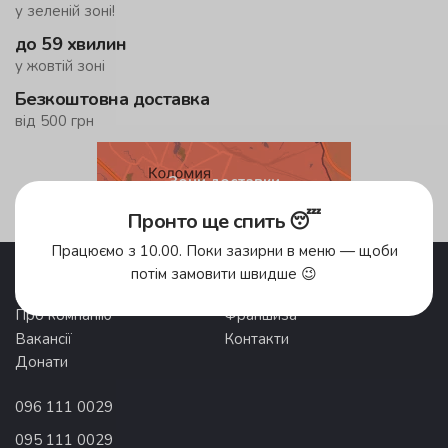
у зеленій зоні!
до 59 хвилин
у жовтій зоні
Безкоштовна доставка
від 500 грн
Зони доставки
Пронто ще спить 😴
Працюємо з 10.00. Поки зазирни в меню — щоби
Акції
Pronto Club
потім замовити швидше 😉
Доставка їжі
Відгуки
Про компанію
Франшиза
Вакансії
Контакти
Донати
096 111 0029
095 111 0029