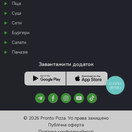
Піца
Суші
Сети
Бургери
Салати
Паназія
Завантажити додаток
КНОПКА
ЗВ'ЯЗКУ
© 2026 Pronto Pizza. Усі права захищено
Публічна оферта
Політика конфіденційності