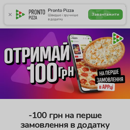
5.0
Pronto Pizza
Завантажити
Швидше і зручніше
в додатку
Акції
Піца
Суші
Сети
Комбо
Напої
Пасти
-100 грн на перше
замовлення в додатку