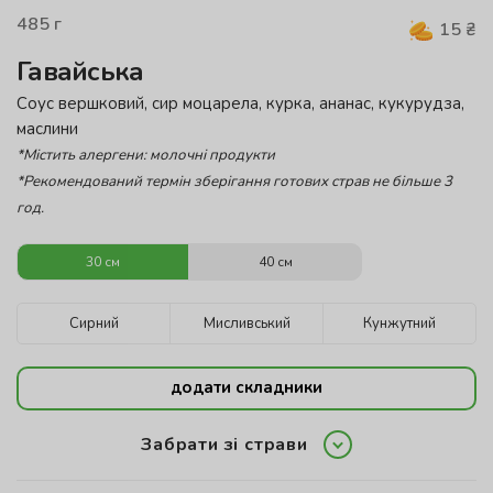
485
г
15
₴
Гавайська
Соус вершковий, сир моцарела, курка, ананас, кукурудза,
маслини
*Містить алергени: молочні продукти
*Рекомендований термін зберігання готових страв не більше 3
год.
30 см
40 см
Сирний
Мисливський
Кунжутний
додати складники
Забрати зі страви