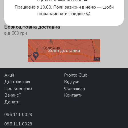
у зеленій зоні!
Працюємо з 10.00. Поки зазирни в меню — щоби
до 59 хвилин
потім замовити швидше 😉
у жовтій зоні
Безкоштовна доставка
від 500 грн
Зони доставки
Акції
Pronto Club
Доставка їжі
Відгуки
Про компанію
Франшиза
Вакансії
Контакти
Донати
096 111 0029
095 111 0029