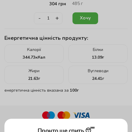
485
г
304
грн
-
+
Хочу
Енергетична цінність продукту:
Калорії
Білки
344.73
кКал
13.09
г
Жири
Вуглеводи
21.63
г
24.41
г
енергетична цінність вказана за
100г
до 45 хвилин
Пронто ще спить 😴