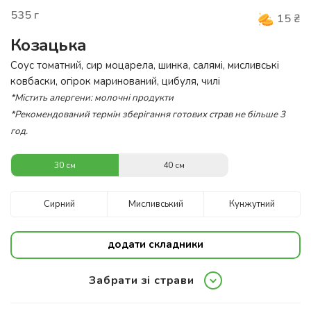
535
г
15
₴
Козацька
Соус томатний, сир моцарела, шинка, салямі, мисливські
ковбаски, огірок маринований, цибуля, чилі
*Містить алергени: молочні продукти
*Рекомендований термін зберігання готових страв не більше 3
год.
30 см
40 см
Сирний
Мисливський
Кунжутний
додати складники
Забрати зі страви