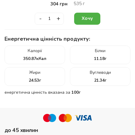
535
г
304
грн
-
+
Хочу
Енергетична цінність продукту:
Калорії
Білки
350.87
кКал
11.18
г
Жири
Вуглеводи
24.53
г
21.34
г
енергетична цінність вказана за
100г
до 45 хвилин