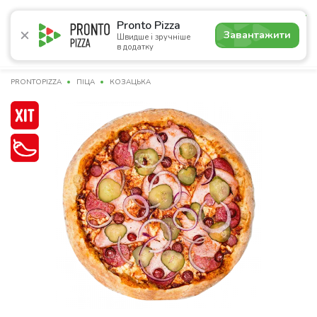
5.0
Pronto Pizza
Завантажити
Швидше і зручніше
в додатку
Акції
Піца
Суші
Сети
Комбо
Напої
Пасти
PRONTOPIZZA
ПІЦА
КОЗАЦЬКА