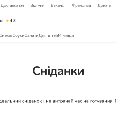
Доставка їжі
Відгуки
Вакансії
Франшиза
Донати
ці
4.8
Снеки/Соуси
Салати
Для дітей
Мініпіци
Сніданки
деальний сніданок і не витрачай час на готування. 