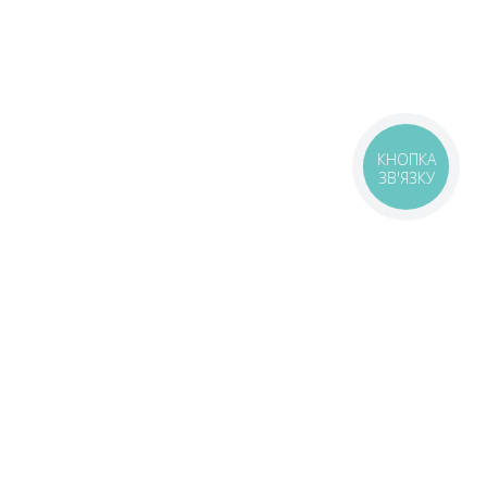
КНОПКА
ЗВ'ЯЗКУ
оставка
Зони доставки
Завантажити додаток