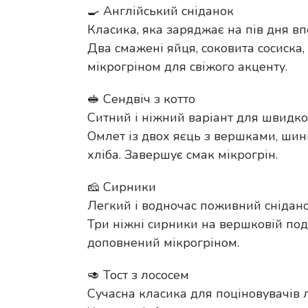
🍳 Англійський сніданок
Класика, яка заряджає на пів дня вп
Два смажені яйця, соковита сосиска,
мікрогріном для свіжого акценту.
🥪 Сендвіч з котто
Ситний і ніжний варіант для швидког
Омлет із двох яєць з вершками, шинк
хліба. Завершує смак мікрогрін.
🧀 Сирники
Легкий і водночас поживний снідано
Три ніжні сирники на вершковій поду
доповнений мікрогріном.
🥑 Тост з лососем
Сучасна класика для поціновувачів л