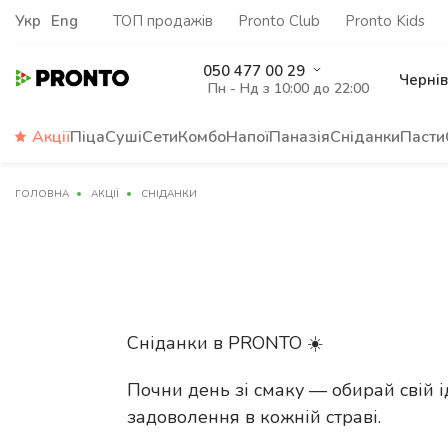
Укр
Eng
ТОП продажів
Pronto Club
Pronto Kids
050 477 00 29
Чернів
Пн - Нд з 10:00 до 22:00
Акції
Піца
Суші
Сети
Комбо
Напої
Паназія
Сніданки
Пасти
ГОЛОВНА
АКЦІЇ
СНІДАНКИ
Сніданки в PRONTO ☀️
Почни день зі смаку — обирай свій і
задоволення в кожній страві.