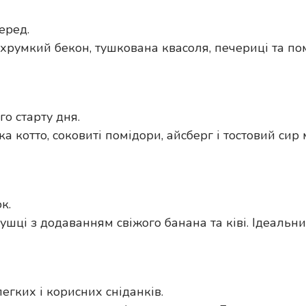
еред.
 хрумкий бекон, тушкована квасоля, печериці та пом
о старту дня.
а котто, соковиті помідори, айсберг і тостовий си
к.
шці з додаванням свіжого банана та ківі. Ідеальний
егких і корисних сніданків.