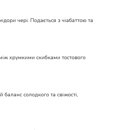
ідори чері. Подається з чіабаттою та
р між хрумкими скибками тостового
 баланс солодкого та свіжості,