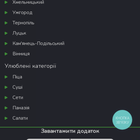
Хмельницький
Ужгород
Тернопіль
Луцьк
Кам'янець-Подільський
Вінниця
Улюблені категорії
Піца
Суші
Сети
Паназія
Салати
КНОПКА
ЗВ'ЯЗКУ
Завантажити додаток