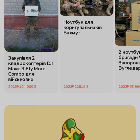
Ноутбук для
коригувальників
Бахмут
2 ноутбу
бригади
Закупівля 2
Запорож
квадрокоптерів DJI
Вугледа
Mavic 3 Fly More
Combo для
військових
2023
65 99
2023
164 000 ₴
2023
22819 ₴