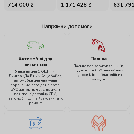
714 000 ₴
1 171 428 ₴
631 791
Напрямки допомоги
Автомобілі для
Пальне
військових
Пальне для коригувальників,
підрозділів СБУ, військових
5 пікапів для 1 ОШП ім.
підрозділів та благодійних
Дмитра «Да Вінчі» Коцюбайла,
заходів
автомобілі для евакуації
поранених, авто для пілотів,
БУС для артилеристів, джип
для спецпідрозділу СБУ,
автомобілі для військових та їх
ремонт