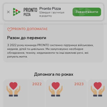
4.8
Pronto Pizza
Завантажити
Швидше і зручніше
в додатку
Акції
Піца
Суші
Сети
Комбо
Напої
Паназі
PRONTO ДОПОМАГАЄ
Разом до перемоги
З 2022 року команда PRONTO системно підтримує військових,
медиків, дітей та цивільних. Ми закуповуємо необхідне
обладнання, техніку, медикаменти та інші важливі речі, які
рятують життя.
Допомога по роках
2022
2023