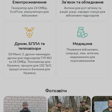
Електроживлення
Зв’язок та обладнання
Генератор для 24 ОМБр,
Антени для рот зв'язку та
EcoFlow, акумулятори для
рацій, рації, зарядні станції для
військових
військових підрозділів
Дрони, БПЛА та
Медицина
тепловізори
Лікування військових,
операції, ліки, аптечки,
DJI Mavic 3, дрони-камікадзе,
медикаменти для
дрони для підрозділів ГУР МО
коригувальників
та 24 ОМБр, Тепловізор для
Кракену, приціли для 102 ТрО,
приціл нічного бачення для
Кракену
Фотозвіти