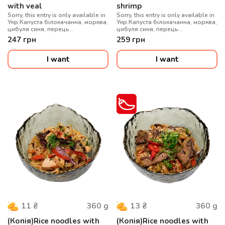
with veal
shrimp
Sorry, this entry is only available in
Sorry, this entry is only available in
Укр.Капуста білокачанна, морква,
Укр.Капуста білокачанна, морква,
цибуля синя, перець
цибуля синя, перець
болгарський, гриби муер, сіль
болгарський, гриби муер, сіль
247
грн
259
грн
китайська, локшина удон, соус
китайська, локшина удон, соус
WOK, цибуля зелена, кунжут мікс,
WOK, цибуля зелена, кунжут мікс,
телятина су-від
креветки
I want
I want
360
g
360
g
11
₴
13
₴
(Копія)Rice noodles with
(Копія)Rice noodles with