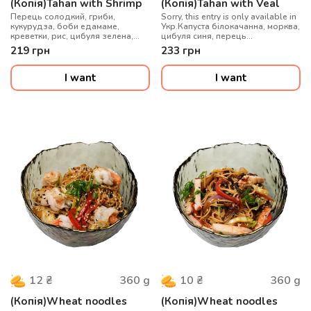
(Копія)Tahan with Shrimp
(Копія)Tahan with Veal
Перець солодкий, гриби,
Sorry, this entry is only available in
кукурудза, боби едамаме,
Укр.Капуста білокачанна, морква,
креветки, рис, цибуля зелена,
цибуля синя, перець
кунжут, соус на вибір: Теріякі/
болгарський, гриби муер, сіль
219
грн
233
грн
Соєвий/Солодкий Чілі
китайська, рис варений, соус
WOK, цибуля зелена, кунжут мікс,
телятина су-від
I want
I want
360
g
360
g
12
₴
10
₴
(Копія)Wheat noodles
(Копія)Wheat noodles