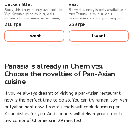
chicken fillet
veal
Sorry, this entry is only available in
Sorry, this entry is only available in
Укр.Куряче філе су-від, олія,
Укр.Телятина су-від, олія,
китайська сіль, капуста, морква,
китайська сіль, капуста, морква,
цибуля синя, перець
цибуля синя, перець
218
грн
259
грн
болгарський, гриби муер, рисова
болгарський, гриби муер, рисова
локшина, соус WOK, цибуля
локшина, соус WOK, цибуля
зелена, кунжут мікс
зелена, кунжут мікс, перець чилі
I want
I want
гострий
Panasia is already in Chernivtsi.
Choose the novelties of Pan-Asian
cuisine
If you’ve always dreamt of visiting a pan-Asian restaurant,
now is the perfect time to do so. You can try ramen, tom yam
or tyahan right now. Pronto’s chefs will cook delicious pan-
Asian dishes for you. And couriers will deliver your order to
any corner of Chernivtsi in 29 minutes!