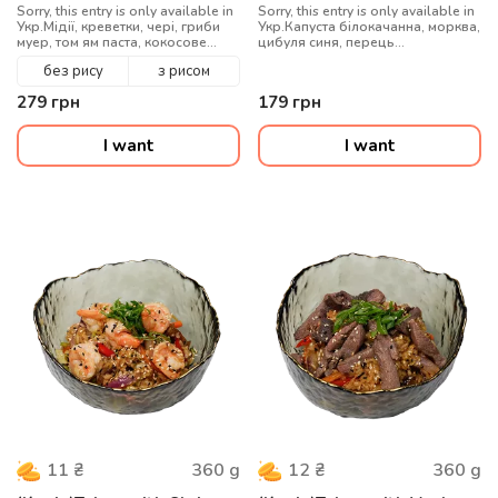
Sorry, this entry is only available in
Sorry, this entry is only available in
Укр.Мідії, креветки, чері, гриби
Укр.Капуста білокачанна, морква,
муер, том ям паста, кокосове
цибуля синя, перець
молоко, соус устричний, рибний
болгарський, гриби муер, сіль
без рису
з рисом
соус, кінза, мікс кунжуту, вода
китайська, рис варений, соус
WOK, цибуля зелена, кунжут мікс,
279
грн
179
грн
куряче філе су-від
I want
I want
360
g
360
g
11
₴
12
₴