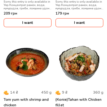
Sorry, this entry is only available in
Sorry, this entry is only available in
Укр.Концентрат рамен, вода,
Укр.Концентрат рамен, вода,
кукурудза, гриби, локшина удон,
кукурудза, гриби, локшина удон,
телятина, кунжут, яйце
куряче філе, кунжут, яйце
209
грн
179
грн
перепелине, цибуля зелена
перепелине, цибуля зелена
I want
I want
450
g
360
g
14
₴
9
₴
Tom yum with shrimp and
(Копія)Tahan with Chicken
chicken
fillet