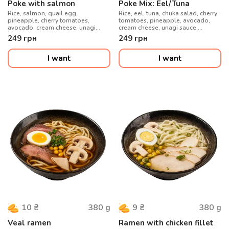
Poke with salmon
Poke Mix: Eel/Tuna
Rice, salmon, quail egg,
Rice, eel, tuna, chuka salad, cherry
pineapple, cherry tomatoes,
tomatoes, pineapple, avocado,
avocado, cream cheese, unagi
cream cheese, unagi sauce,
sauce, sesame seeds
sesame seeds
249
грн
249
грн
I want
I want
380
g
380
g
10
₴
9
₴
Veal ramen
Ramen with chicken fillet