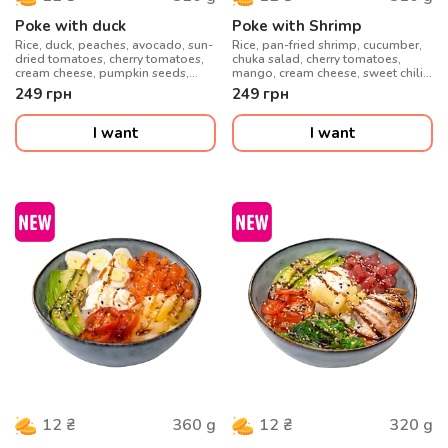
Poke with duck
Poke with Shrimp
Rice, duck, peaches, avocado, sun-
Rice, pan-fried shrimp, cucumber,
dried tomatoes, cherry tomatoes,
chuka salad, cherry tomatoes,
cream cheese, pumpkin seeds,
mango, cream cheese, sweet chili
honey-mustard sauce
sauce, sesame seeds
249
грн
249
грн
I want
I want
360
g
320
g
12
₴
12
₴