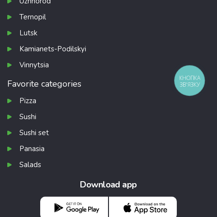
Uzhhorod
Ternopil
Lutsk
Kamianets-Podilskyi
Vinnytsia
КНОПКА
Favorite categories
ЗВ'ЯЗКУ
Pizza
Sushi
Sushi set
Panasia
Salads
Download app