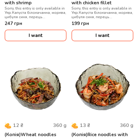
with shrimp
with chicken fillet
Sorry, this entry is only available in
Sorry, this entry is only available in
Укр.Капуста білокачанна, морква,
Укр.Капуста білокачанна, морква,
цибуля синя, перець
цибуля синя, перець
болгарський, гриби муер, сіль
болгарський, гриби муер, сіль
247
грн
199
грн
китайська, локшина удон, соус
китайська, локшина удон, соус
WOK, цибуля зелена, кунжут мікс,
WOK, цибуля зелена, кунжут мікс,
креветки
куряче філе су-від
I want
I want
360
g
360
g
12
₴
13
₴
(Копія)Wheat noodles
(Копія)Rice noodles with