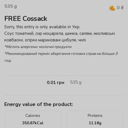
535
g
0
₴
FREE Cossack
Sorry, this entry is only available in
Укр
.
Cоус томатний, сир моцарела, шинка, салямі, мисливські
ковбаски, огірки мариновані цибуля, чилі
*Містить алергени: молочні продукти
*Рекомендований термін зберігання готових страв не більше 3
год.
535
g
0.01
грн
Energy value of the product:
Calories
Proteins
350.87
kCal
11.18
g