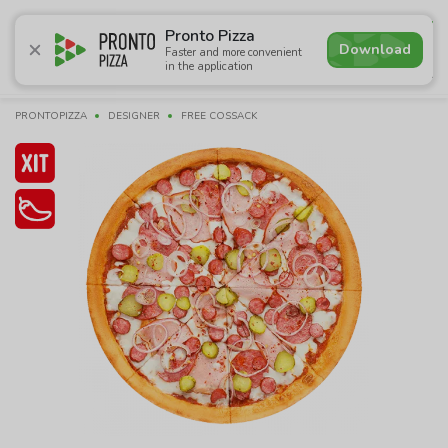
4.9
Pronto Pizza
Download
Faster and more convenient
in the application
Promotions
Pizza
Sushi
Sets
Burgers
Сombo 
PRONTOPIZZA
DESIGNER
FREE COSSACK