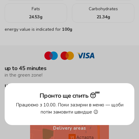
Fats
Carbohydrates
24.53
g
21.34
g
energy value is indicated for
100g
up to 45 minutes
in the green zone!
up to 59 minutes
in the yellow zone
Пронто ще спить 😴
free delivery
Працюємо з 10.00. Поки зазирни в меню — щоби
from 500 UAH
потім замовити швидше 😉
Delivery areas