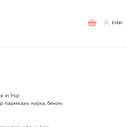
Enter
le in
Укр
.
р пармезан, курка, бекон,