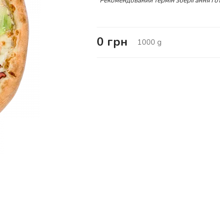
*Рекомендований термін зберігання гот
0
грн
1000
g