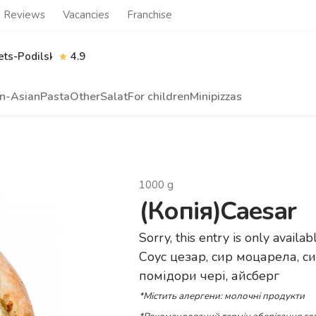
Reviews
Vacancies
Franchise
ts-Podilskyi
4.9
n-Asian
Pasta
Other
Salat
For children
Minipizzas
1000
g
(Копія)Caesar
Sorry, this entry is only availab
Соус цезар, сир моцарела, си
помідори чері, айсберг
*Містить алергени: молочні продукти