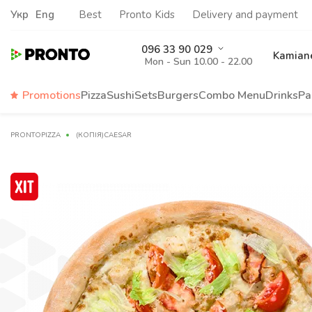
Укр
Eng
Best
Pronto Kids
Delivery and payment
096 33 90 029
Kamiane
Mon - Sun 10.00 - 22.00
Promotions
Pizza
Sushi
Sets
Burgers
Сombo Menu
Drinks
Pa
PRONTOPIZZA
(КОПІЯ)CAESAR