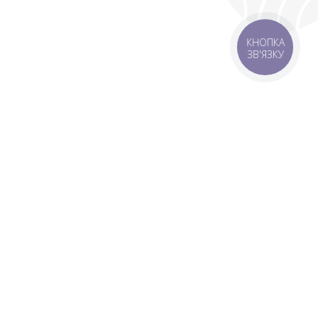
КНОПКА
ЗВ'ЯЗКУ
livery
Delivery areas
00 UAH
Download app