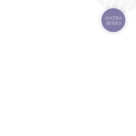
КНОПКА
ЗВ'ЯЗКУ
livery
Delivery areas
00 UAH
Download app