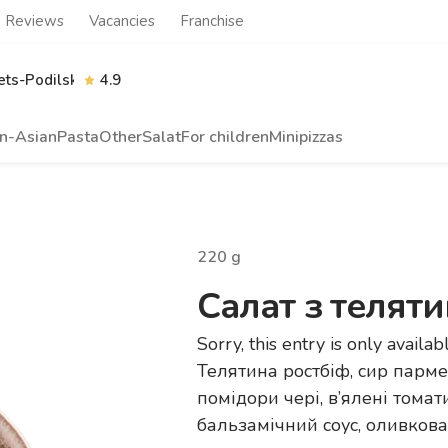
Reviews
Vacancies
Franchise
ts-Podilskyi
4.9
n-Asian
Pasta
Other
Salat
For children
Minipizzas
220
g
Салат з телят
Sorry, this entry is only availab
Телятина ростбіф, сир пармез
помідори чері, в’ялені томат
бальзамічний соус, оливкова 