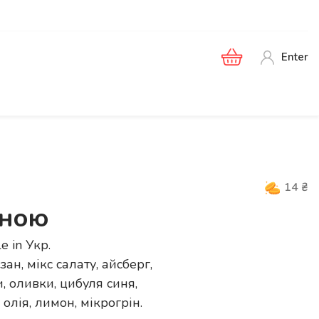
Enter
14
₴
иною
le in
Укр
.
ан, мікс салату, айсберг,
и, оливки, цибуля синя,
олія, лимон, мікрогрін.