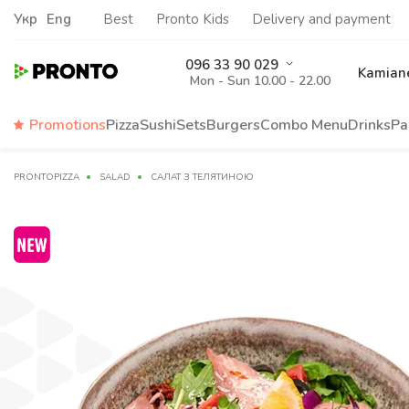
Укр
Eng
Best
Pronto Kids
Delivery and payment
096 33 90 029
Kamiane
Mon - Sun 10.00 - 22.00
Promotions
Pizza
Sushi
Sets
Burgers
Сombo Menu
Drinks
Pa
PRONTOPIZZA
SALAD
САЛАТ З ТЕЛЯТИНОЮ