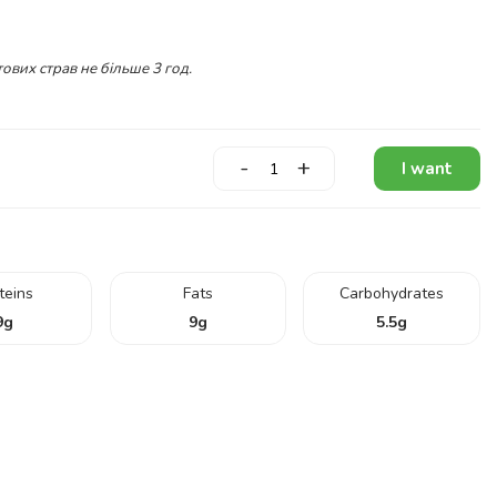
ових страв не більше 3 год.
-
+
I want
teins
Fats
Carbohydrates
9
g
9
g
5.5
g