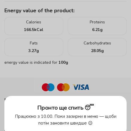
Energy value of the product:
Calories
Proteins
166.5
kCal
6.21
g
Fats
Carbohydrates
3.27
g
28.05
g
energy value is indicated for
100g
up to 45 minutes
in the green zone!
Пронто ще спить 😴
up to 59 minutes
Працюємо з 10.00. Поки зазирни в меню — щоби
in the yellow zone
потім замовити швидше 😉