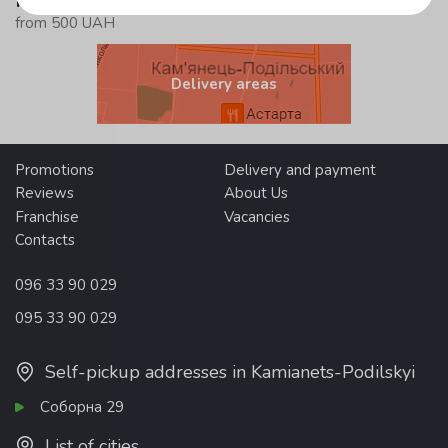
free delivery
from 500 UAH
Delivery areas
Promotions
Delivery and payment
Reviews
About Us
Franchise
Vacancies
Contacts
096 33 90 029
095 33 90 029
Self-pickup addresses in Kamianets-Podilskyi
Соборна 29
List of cities