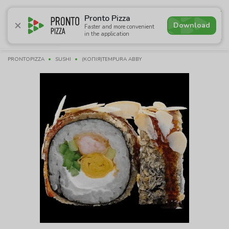
4.9
Pronto Pizza
Download
Faster and more convenient
in the application
Promotions
Pizza
Sushi
Sets
Burgers
Сombo 
PRONTOPIZZA
SUSHI
(КОПІЯ)TEMPURA ABBY