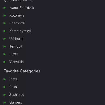
Ivano-Frankivsk
Kolomyia
Chernivtsi
Khmelnytskyi
Uzhhorod
Ternopil
Lutsk
Vinnytsia
Favorite Categories
Pizza
Sushi
Sushi-set
Burgers