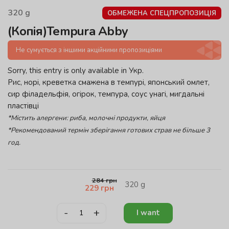
320
g
ОБМЕЖЕНА СПЕЦПРОПОЗИЦІЯ
(Копія)Tempura Abby
Не сумується з іншими акційними пропозиціями
Sorry, this entry is only available in
Укр
.
Рис, норі, креветка смажена в темпурі, японський омлет,
сир філадельфія, огірок, темпура, соус унагі, мигдальні
пластівці
*Містить алергени: риба, молочні продукти, яйця
*Рекомендований термін зберігання готових страв не більше 3
год.
284
грн
320
g
229
грн
-
+
I want