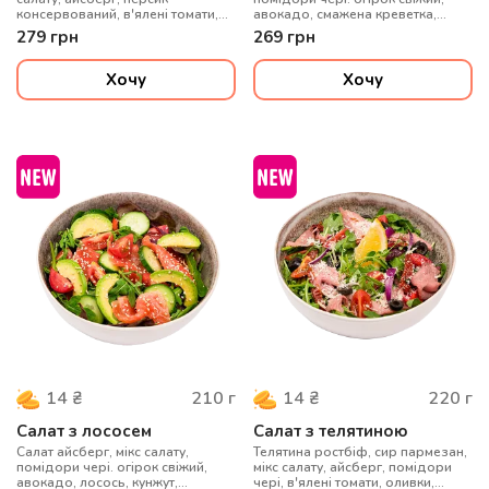
консервований, в'ялені томати,
авокадо, смажена креветка,
огірок, соус медово-гірчичний,
кунжут, оливкова олія, лимонний
279
грн
269
грн
насіння гарбузове, мікрогрін
сік
Хочу
Хочу
210
г
220
г
14
₴
14
₴
Салат з лососем
Салат з телятиною
Салат айсберг, мікс салату,
Телятина ростбіф, сир пармезан,
помідори чері. огірок свіжий,
мікс салату, айсберг, помідори
авокадо, лосось, кунжут,
чері, в'ялені томати, оливки,