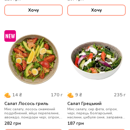
помідори чері, соус цезар,
мікрогрін
Хочу
Хочу
170
г
235
г
14
₴
9
₴
Салат Лосось гриль
Салат Грецький
Мікс салату, лосось смажений
Мікс салату, сир фета, огірок,
подрібнений, яйце перепелине,
чері, перець болгарський,
авокадо, помідори чері, огірок,
маслини, цибуля синя, заправка
кунжут білий, лимон , оливкова
до салату
282
грн
187
грн
олія.