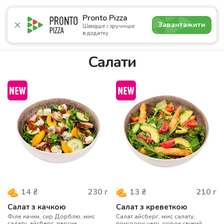
4.9
Pronto Pizza
Завантажити
Швидше і зручніше
в додатку
Акції
Піца
Суші
Сети
Бургери
Комбо
Напо
Салати
230
г
210
г
14
₴
13
₴
Салат з качкою
Салат з креветкою
Філе качки, сир Дорблю, мікс
Салат айсберг, мікс салату,
салату, айсберг, персик
помідори чері. огірок свіжий,