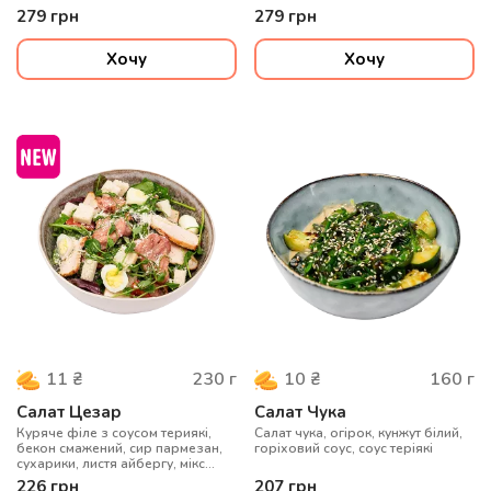
оливкова олія, лимонний сік
цибуля синя, бальзамічний соус,
279
грн
279
грн
оливкова олія, лимон, мікрогрін.
Хочу
Хочу
230
г
160
г
11
₴
10
₴
Салат Цезар
Салат Чука
Куряче філе з соусом териякі,
Салат чука, огірок, кунжут білий,
бекон смажений, сир пармезан,
горіховий соус, соус теріякі
сухарики, листя айбергу, мікс
салату, яйце перепелине,
226
грн
207
грн