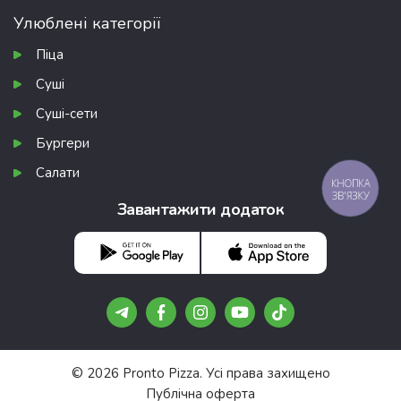
Улюблені категорії
Піца
Суші
Суші-сети
Бургери
Салати
КНОПКА
ЗВ'ЯЗКУ
Завантажити додаток
© 2026 Pronto Pizza. Усі права захищено
Публічна оферта