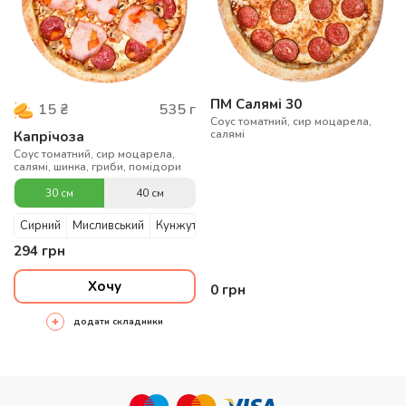
ПМ Салямі 30
535
г
15
₴
Соус томатний, сир моцарела,
салямі
Капрічоза
Соус томатний, сир моцарела,
салямі, шинка, гриби, помідори
30 см
40 см
Сирний
Мисливський
Кунжутний
294
грн
Хочу
0
грн
додати складники