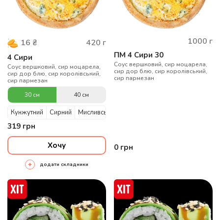
1000
г
420
г
16
₴
ПМ 4 Сири 30
4 Сири
Cоус вершковий, сир моцарела,
Cоус вершковий, сир моцарела,
сир дор блю, сир королівський,
сир дор блю, сир королівський,
сир пармезан
сир пармезан
30 см
40 см
Кунжутний
Сирний
Мисливський
319
грн
Хочу
0
грн
додати складники