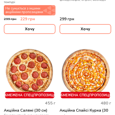
темпурі
Не сумується з іншими
акційними пропозиціями
229
грн
299
грн
299
грн
Хочу
Хочу
ОБМЕЖЕНА СПЕЦПРОПОЗИЦІЯ
ОБМЕЖЕНА СПЕЦПРОПОЗИЦІЯ
455
г
480
г
Акційна Салямі (30 см)
Акційна Спайсі Курка (30