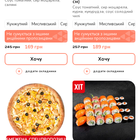
Соус томатний, сир моцарела,
см)
салямі
Соус томатний, сир моцарела,
курка, кукурудза, соус солодкий
чилі
Кунжутний
Мисливський
Сирний
Кунжутний
Мисливський
Сирни
Не сумується з іншими
Не сумується з іншими
акційними пропозиціями
акційними пропозиціями
169
грн
189
грн
245
грн
257
грн
Хочу
Хочу
додати складники
додати складники
ОБМЕЖЕНА СПЕЦПРОПОЗИЦІЯ