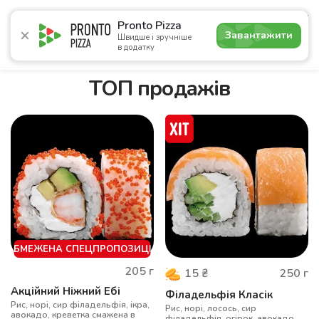
4.9
Pronto Pizza
Завантажити
Швидше і зручніше
в додатку
Акції
Піца
Суші
Сети
Бургери
Комбо
Напо
ТОП продажів
ОБМЕЖЕНА СПЕЦПРОПОЗИЦІЯ
205
г
250
г
15
₴
Акційний Ніжний Ебі
Філадельфія Класік
Рис, норі, сир філадельфія, ікра,
Рис, норі, лосось, сир
авокадо, креветка смажена в
філадельфія, огірок, авокадо