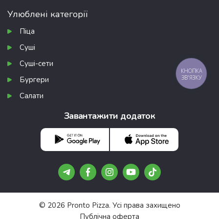
Улюблені категорії
Піца
Суші
Суші-сети
КНОПКА
ЗВ'ЯЗКУ
Бургери
Салати
Завантажити додаток
Подарунки, про які не всі знають 🎁
Безкоштовні піци та роли — шукай у нашому
Telegram 🔍
© 2026 Pronto Pizza. Усі права захищено
Публічна оферта