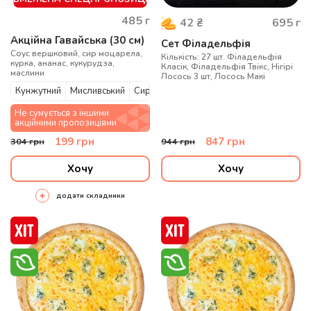
485
г
695
г
42
₴
Акційна Гавайська (30 см)
Сет Філадельфія
Соус вершковий, сир моцарела,
Кількість: 27 шт. Філадельфія
курка, ананас, кукурудза,
Класік, Філадельфія Твікс, Нігірі
маслини
Лосось 3 шт, Лосось Макі
Кунжутний
Мисливський
Сирний
Не сумується з іншими
акційними пропозиціями
199
грн
847
грн
304
грн
944
грн
Хочу
Хочу
додати складники