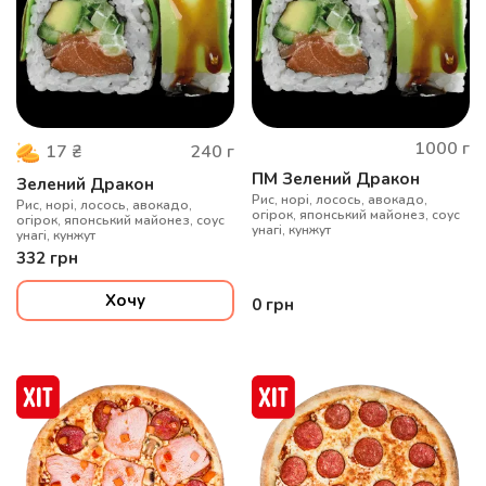
1000
г
240
г
17
₴
ПМ Зелений Дракон
Зелений Дракон
Рис, норі, лосось, авокадо,
Рис, норі, лосось, авокадо,
огірок, японський майонез, соус
огірок, японський майонез, соус
унагі, кунжут
унагі, кунжут
332
грн
Хочу
0
грн