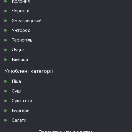
Коломия
Чернівці
Хмельницький
Ужгород
Тернопіль
Луцьк
Вінниця
Улюблені категорії
Піца
Суші
Суші-сети
Бургери
Салати