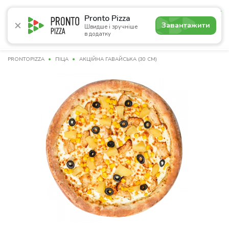
4.9
Pronto Pizza
Завантажити
Швидше і зручніше
в додатку
Акції
Піца
Суші
Сети
Бургери
Комбо
Напо
PRONTOPIZZA
ПІЦА
АКЦІЙНА ГАВАЙСЬКА (30 СМ)