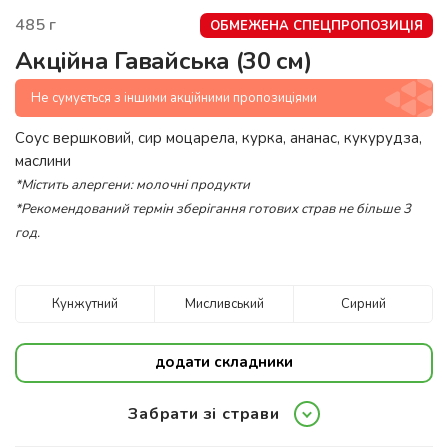
485
г
ОБМЕЖЕНА СПЕЦПРОПОЗИЦІЯ
Акційна Гавайська (30 см)
Не сумується з іншими акційними пропозиціями
Соус вершковий, сир моцарела, курка, ананас, кукурудза,
маслини
*Містить алергени: молочні продукти
*Рекомендований термін зберігання готових страв не більше 3
год.
Кунжутний
Мисливський
Сирний
додати складники
Забрати зі страви