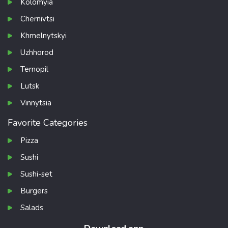
Kolomyia
Chernivtsi
Khmelnytskyi
Uzhhorod
Ternopil
Lutsk
Vinnytsia
Favorite Categories
Pizza
Sushi
Sushi-set
Burgers
Salads