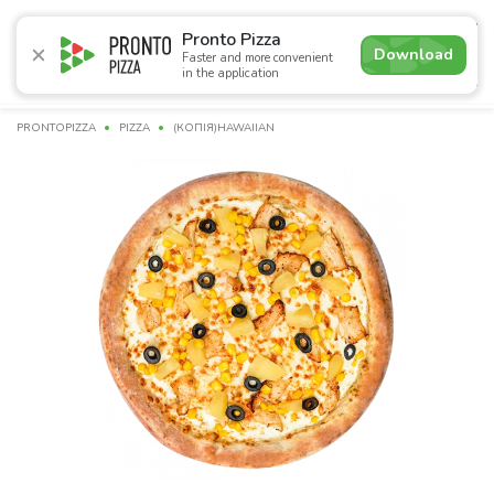
4.9
Pronto Pizza
Download
Faster and more convenient
in the application
Promotions
Pizza
Sushi
Sets
Burgers
Сombo 
PRONTOPIZZA
PIZZA
(КОПІЯ)HAWAIIAN