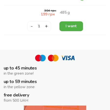
304
грн
485
g
199
грн
-
+
I want
up to 45 minutes
in the green zone!
up to 59 minutes
in the yellow zone
free delivery
from 500 UAH