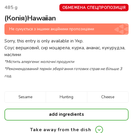
485
g
ОБМЕЖЕНА СПЕЦПРОПОЗИЦІЯ
(Копія)Hawaiian
Не сумується з іншими акційними пропозиціями
Sorry, this entry is only available in
Укр
.
Соус вершковий, сир моцарела, курка, ананас, кукурудза,
маслини
*Містить алергени: молочні продукти
*Рекомендований термін зберігання готових страв не більше 3
год.
Sesame
Hunting
Cheese
add ingredients
Take away from the dish