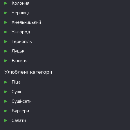
Коломия
Чернівці
Хмельницький
Ужгород
Тернопіль
Луцьк
Вінниця
Улюблені категорії
Піца
Суші
Суші-сети
Бургери
Салати