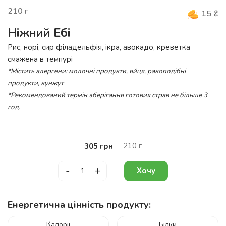
210
г
15
₴
Ніжний Ебі
Рис, норі, сир філадельфія, ікра, авокадо, креветка
смажена в темпурі
*Містить алергени: молочні продукти, яйця, ракоподібні
продукти, кунжут
*Рекомендований термін зберігання готових страв не більше 3
год.
210
г
305
грн
-
+
Хочу
Енергетична цінність продукту:
Калорії
Білки