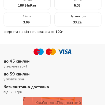
186.14
кКал
5.03
г
Жири
Вуглеводи
3.69
г
33.22
г
енергетична цінність вказана за
100г
до 45 хвилин
у зеленій зоні!
до 59 хвилин
у жовтій зоні
безкоштовна доставка
від 500 грн