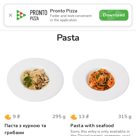
5.0
Pronto Pizza
Download
Faster and more convenient
in the application
Promotions
Pizza
Sushi
Sets
Burgers
Сombo 
Pasta
295
g
315
g
9
₴
13
₴
Паста з куркою та
Pasta with seafood
Sorry, this entry is only available in
грибами
Укр.Паста(спагеті), креветки, мідії,