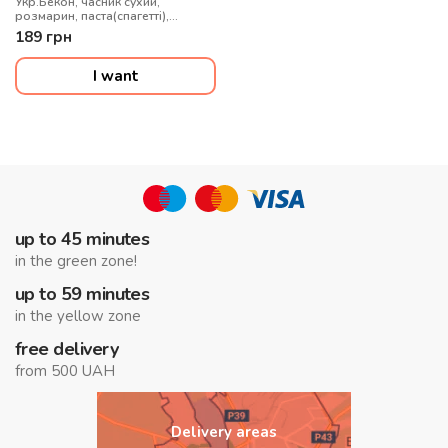
Укр.Бекон, часник сухий,
розмарин, паста(спагетті),
вершки, яйце(жовток), пармезан,
189
грн
мікрогрін, вершки
I want
up to 45 minutes
in the green zone!
up to 59 minutes
in the yellow zone
free delivery
from 500 UAH
Delivery areas