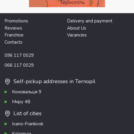
Promotions
Delivery and payment
Reviews
About Us
Franchise
Vacancies
Contacts
096 117 0029
066 117 0029
Self-pickup addresses in Ternopil
Коновальця 9
Миру 4В
List of cities
Ivano-Frankivsk
Kolomyia