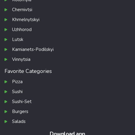
Chernivtsi
Khmelnytskyi
Uzhhorod
Lutsk
Kamianets-Podilskyi
Vinnytsia
Favorite Categories
Pizza
Sushi
Sushi-Set
Burgers
Salads
Download app