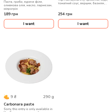
Паста, гриби, куряче філе,
томатний соус, вершки, базилік,
оливкова олія, масло, пармезан,
рукола, масло, пармезан,
мікрогрін
мікрогрін
189
грн
254
грн
I want
I want
290
g
9
₴
Carbonara paste
Sorry, this entry is only available in