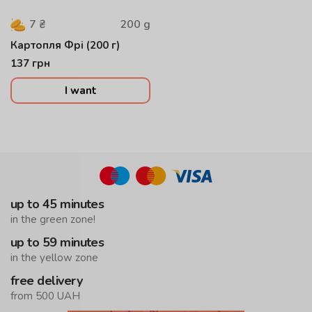
200
g
7
₴
Картопля Фрі (200 г)
137
грн
I want
up to 45 minutes
in the green zone!
up to 59 minutes
in the yellow zone
free delivery
from 500 UAH