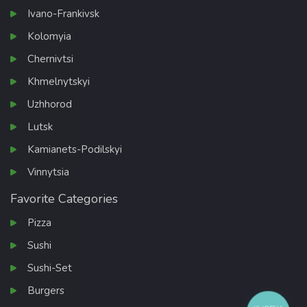
Ivano-Frankivsk
Kolomyia
Chernivtsi
Khmelnytskyi
Uzhhorod
Lutsk
Kamianets-Podilskyi
Vinnytsia
Favorite Categories
Pizza
Sushi
Sushi-Set
Burgers