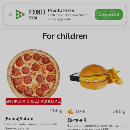
4.9
Pronto Pizza
Download
Faster and more convenient
in the application
Promotions
Pizza
Sushi
Sets
Burgers
Сombo 
For children
ОБМЕЖЕНА СПЕЦПРОПОЗИЦІЯ
455
g
285
g
10
₴
(Копія)Salami
Дитячий
Base, tomato sauce, mozzarella
Булочка пшенична, кетчуп, куряча
cheese, salami
котлета, сир чедер (175),