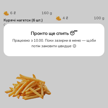
160
g
6
₴
100
g
4
₴
Курячі нагетси (6 шт.)
Соковиті, обсмажені до
Картопля Фрі (100 г)
золотистої скоринки курячі
нагетси
Пронто ще спить 😴
123
грн
74
грн
Працюємо з 10.00. Поки зазирни в меню — щоби
I want
потім замовити швидше 😉
I want