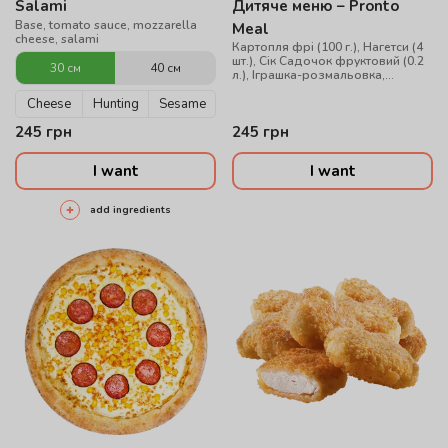
Salami
Дитяче меню – Pronto
Base, tomato sauce, mozzarella
Meal
cheese, salami
Картопля фрі (100 г.), Нагетси (4
шт.), Сік Садочок фруктовий (0.2
30 см
40 см
л.), Іграшка-розмальовка,
повітряна кулька
Cheese
Hunting
Sesame
245
грн
245
грн
I want
I want
add ingredients