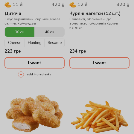
420
g
320
g
11
₴
12
₴
Дитяча
Курячі нагетси (12 шт.)
Соус вершковий, сир моцарела,
Соковиті, обсмажені до
салямі, кукурудза
золотистої скоринки курячі
нагетси
30 см
40 см
Cheese
Hunting
Sesame
223
грн
234
грн
I want
I want
add ingredients