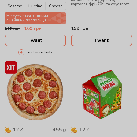
картопля фрі (70г) та соус тартар
Sesame
Hunting
Cheese
(40г).
Не сумується з іншими
акційними пропозиціями
169
грн
199
грн
245
грн
I want
I want
add ingredients
455
g
12
₴
12
₴