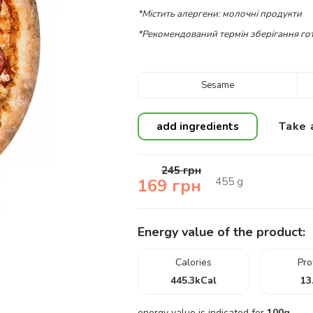
*Містить алергени: молочні продукти
*Рекомендований термін зберігання гот
Sesame
Take 
add ingredients
245
грн
455
g
169
грн
Energy value of the product:
Calories
Pro
445.3
kCal
13
energy value is indicated for
100g