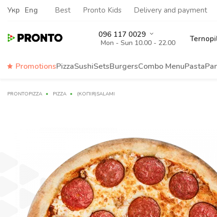
Укр
Eng
Best
Pronto Kids
Delivery and payment
096 117 0029
Ternopi
Mon - Sun 10.00 - 22.00
Promotions
Pizza
Sushi
Sets
Burgers
Сombo Menu
Pasta
Pa
PRONTOPIZZA
PIZZA
(КОПІЯ)SALAMI