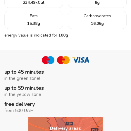
234.49
kCal
8
g
Fats
Carbohydrates
15.38
g
16.06
g
energy value is indicated for
100g
up to 45 minutes
in the green zone!
up to 59 minutes
in the yellow zone
free delivery
from 500 UAH
Delivery areas