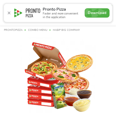
5.0
Pronto Pizza
Download
Faster and more convenient
in the application
Promotions
Pizza
Sushi
Sets
Burgers
Сombo 
PRONTOPIZZA
СOMBO MENU
НАБІР BIG COMPANY