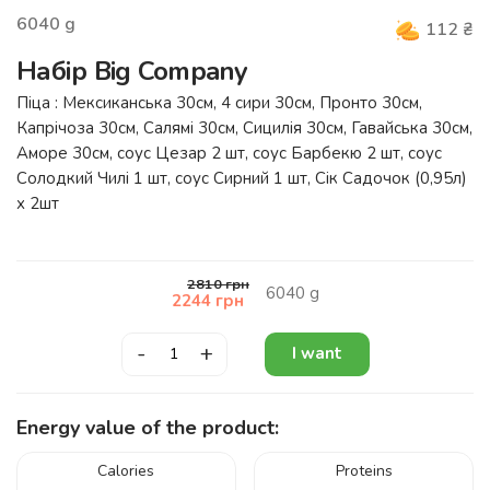
6040
g
112
₴
Набір Big Company
Піца : Мексиканська 30см, 4 сири 30см, Пронто 30см,
Капрічоза 30см, Салямі 30см, Сицилія 30см, Гавайська 30см,
Аморе 30см, соус Цезар 2 шт, соус Барбекю 2 шт, соус
Солодкий Чилі 1 шт, соус Сирний 1 шт, Сік Садочок (0,95л)
х 2шт
2810
грн
6040
g
2244
грн
-
+
I want
Energy value of the product:
Calories
Proteins