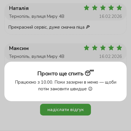
Наталія
Тернопіль, вулиця Миру 4В
16.02.2026
Прекрасний сервіс, дуже смачна піца 🍕
Максим
Тернопіль, вулиця Миру 4В
16.02.2026
Ваша піцца як завжди неймовірна, всім рекомендую.
Пронто ще спить 😴
Працюємо з 10.00. Поки зазирни в меню — щоби
потім замовити швидше 😉
1
2
3
4
...
13
надіслати відгук