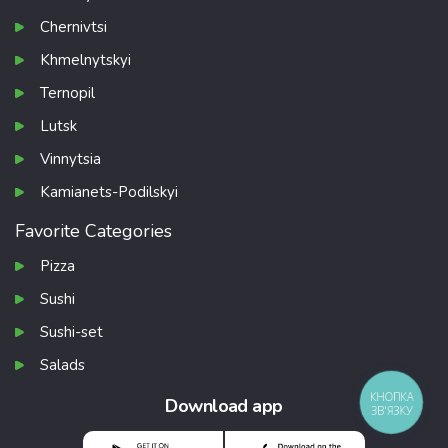
Chernivtsi
Khmelnytskyi
Ternopil
Lutsk
Vinnytsia
Kamianets-Podilskyi
Favorite Categories
Pizza
Sushi
Sushi-set
Salads
КНОПКА
Download app
ЗВ'ЯЗКУ