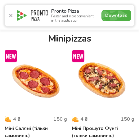
4.6
Pronto Pizza
Download
Faster and more convenient
in the application
Promotions
Pizza
Sushi
Sets
Lavash
Сombo M
Minipizzas
150
g
150
g
4
₴
4
₴
Міні Салямі (тільки
Міні Прошуто Фунгі
самовиніс)
(тільки самовиніс)