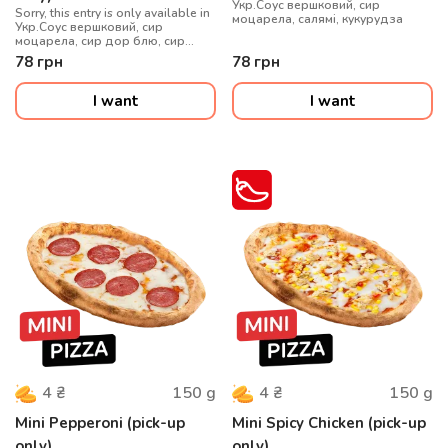
Укр.Соус вершковий, сир
Sorry, this entry is only available in
моцарела, салямі, кукурудза
Укр.Cоус вершковий, сир
моцарела, сир дор блю, сир
королівський, сир пармезан
78
грн
78
грн
I want
I want
150
g
150
g
4
₴
4
₴
Mini Pepperoni (pick-up
Mini Spicy Chicken (pick-up
only)
only)