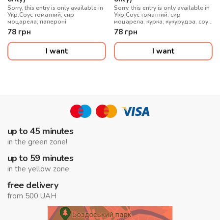
Sorry, this entry is only available in
Sorry, this entry is only available in
Укр.Соус томатний, сир
Укр.Соус томатний, сир
моцарела, папероні
моцарела, курка, кукурудза, соус
солодкий чилі
78
грн
78
грн
I want
I want
up to 45 minutes
in the green zone!
up to 59 minutes
in the yellow zone
free delivery
from 500 UAH