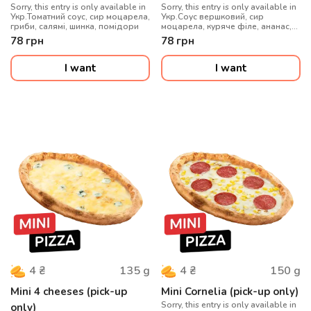
Sorry, this entry is only available in
Sorry, this entry is only available in
Укр.Томатний соус, сир моцарела,
Укр.Соус вершковий, сир
гриби, салямі, шинка, помідори
моцарела, куряче філе, ананас,
кукурудза
78
грн
78
грн
I want
I want
135
g
150
g
4
₴
4
₴
Mini 4 cheeses (pick-up
Mini Cornelia (pick-up only)
Sorry, this entry is only available in
only)