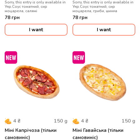
Sorry, this entry is only available in
Sorry, this entry is only available in
Укр.Соус томатний, сир
Укр.Соус томатний, сир
моцарела, салямі
моцарела, гриби, шинка
78
грн
78
грн
I want
I want
150
g
150
g
4
₴
4
₴
Міні Капрічоза (тільки
Міні Гавайська (тільки
самовиніс)
самовиніс)