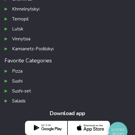
Khmelnytskyi
Ternopil
Lutsk
Vinnytsia
Kamianets-Podilskyi
Favorite Categories
Pizza
Sushi
Sushi-set
Salads
Download app
КНОПКА
ЗВ'ЯЗКУ