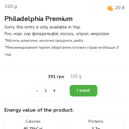
320
g
20
₴
Philadelphia Premium
Sorry, this entry is only available in
Укр
.
Рис, норі, сир філадельфія, лосось, огірок, мікрогрін
*Містить алергени: молочні продукти, риба
*Рекомендований термін зберігання готових страв не більше 3
год.
320
g
391
грн
-
+
I want
Energy value of the product:
Calories
Proteins
91.73
kCal
1.7
g